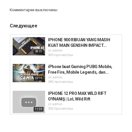
iphone
AppStore
iPhone 12
Комментарии выключены
Следующее
IPHONE 900 RIBUAN YANG MASIH
KUAT MAIN GENSHIN IMPACT...
от
admin
08:01
303 просмотры
iPhone buat Gaming PUBG Mobile,
Free Fire, Mobile Legends, dan...
от
admin
19:19
345 просмотры
IPHONE 12 PRO MAX WİLD RİFT
OYNANIŞ | LoL Wild Rift
от
admin
352 просмотры
11:59
Unboxing dan Review Apple iPad Air
2020 10.9" | Boleh Main Genshin...
от
admin
17:02