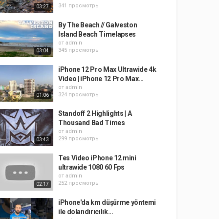
341 просмотры
03:27
By The Beach // Galveston
Island Beach Timelapses
от
admin
345 просмотры
03:04
iPhone 12 Pro Max Ultrawide 4k
Video | iPhone 12 Pro Max...
от
admin
324 просмотры
01:06
Standoff 2 Highlights | A
Thousand Bad Times
от
admin
299 просмотры
03:43
Tes Video iPhone 12 mini
ultrawide 1080 60 Fps
от
admin
252 просмотры
02:17
iPhone'da km düşürme yöntemi
ile dolandırıcılık...