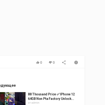
0
0
едующее
88 Thousand Price ✅ IPhone 12
64GB Non Pta Factory Unlock...
от
admin