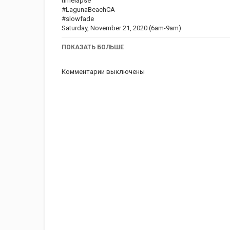
timelapse
#LagunaBeachCA
#slowfade
Saturday, November 21, 2020 (6am-9am)
Категория
ПОКАЗАТЬ БОЛЬШЕ
iphone
Apple
iPad
iMac
AppSt
Комментарии выключены