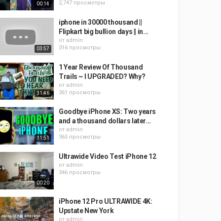
2,747 просмотры
00:14
iphone in 30000 thousand ||
Flipkart big bullion days || in...
от
admin
316 просмотры
03:57
1 Year Review Of Thousand
Trails ~ I UPGRADED? Why?
от
admin
361 просмотры
31:46
Goodbye iPhone XS: Two years
and a thousand dollars later...
от
admin
365 просмотры
11:51
Ultrawide Video Test iPhone 12
от
admin
346 просмотры
00:20
iPhone 12 Pro ULTRAWIDE 4K:
Upstate New York
от
admin