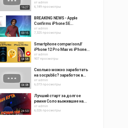
от
admin
6,189 просмотры
16:27
BREAKING NEWS - Apple
Confirms iPhone SE...
от
admin
7,325 просмотры
03:15
Smartphone comparison///
iPhone 12 Pro Max vs iPhone...
от
admin
907 просмотры
04:58
Сколько можно заработать
на socpublic? заработок в...
от
admin
6,073 просмотры
04:08
Лучший старт за долгое
ремня Соло выжившие на...
от
admin
6,026 просмотры
24:50