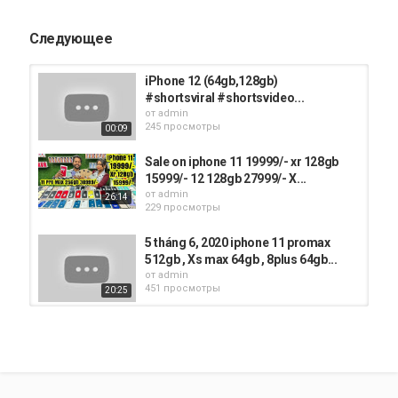
Следующее
iPhone 12 (64gb,128gb)
#shortsviral #shortsvideo...
от
admin
245 просмотры
00:09
Sale on iphone 11 19999/- xr 128gb
15999/- 12 128gb 27999/- X...
от
admin
26:14
229 просмотры
5 tháng 6, 2020 iphone 11 promax
512gb , Xs max 64gb , 8plus 64gb...
от
admin
451 просмотры
20:25
iPhone 12 Pro Max 128GB 535$ អេ
ក្រង់ថ្មី / 128GB 580$ / 635$ ហ្សីន /...
от
admin
207 просмотры
01:54