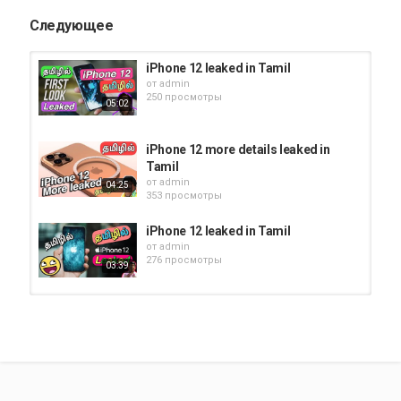
Следующее
iPhone 12 leaked in Tamil
от
admin
250 просмотры
05:02
iPhone 12 more details leaked in
Tamil
от
admin
04:25
353 просмотры
iPhone 12 leaked in Tamil
от
admin
276 просмотры
03:39
iPhone 12 leaked in Tamil
от
admin
264 просмотры
03:00
iPhone 12 launch and price leaked