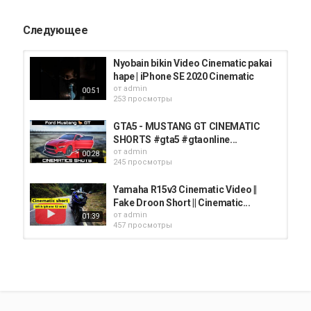
iphone
AppStore
iPhone 12
Следующее
Nyobain bikin Video Cinematic pakai
hape | iPhone SE 2020 Cinematic
от
admin
00:51
253 просмотры
GTA5 - MUSTANG GT CINEMATIC
SHORTS #gta5 #gtaonline...
от
admin
00:28
245 просмотры
Yamaha R15v3 Cinematic Video ||
Fake Droon Short || Cinematic...
от
admin
01:39
457 просмотры
Traveling Cinematic Videography,
Shot on iphone-8, |4k 60fps|...
от
admin
02:57
442 просмотры