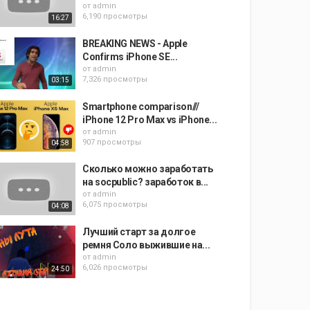
от
admin
6,190 просмотры
16:27
BREAKING NEWS - Apple
Confirms iPhone SE...
от
admin
7,326 просмотры
03:15
Smartphone comparison///
iPhone 12 Pro Max vs iPhone...
от
admin
907 просмотры
04:58
Сколько можно заработать
на socpublic? заработок в...
от
admin
6,075 просмотры
04:08
Лучший старт за долгое
ремня Соло выжившие на...
от
admin
6,026 просмотры
24:50