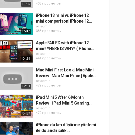
408 просмотры
01:05
iPhone 13 mini vs iPhone 12
mini comparison| iPhone 12...
от
admin
383 просмотры
05:47
Apple FAILED with iPhone 12
mini!! *HERE IS WHY* (iPhone...
от
admin
444 просмотры
04:25
Mac Mini First Look | Mac Mini
Review | Mac Mini Price | Apple...
от
admin
479 просмотры
02:01
iPad Mini 5 After 6 Month
Review || iPad Mini 5 Gaming...
от
admin
479 просмотры
04:37
iPhone'da km düşürme yöntemi
ile dolandırıcılık...