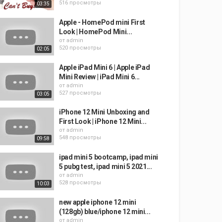
516 просмотры
03:35
Apple - HomePod mini First
Look | HomePod Mini...
от
admin
520 просмотры
02:05
Apple iPad Mini 6 | Apple iPad
Mini Review | iPad Mini 6...
от
admin
527 просмотры
03:05
iPhone 12 Mini Unboxing and
First Look | iPhone 12 Mini...
от
admin
548 просмотры
09:58
ipad mini 5 bootcamp, ipad mini
5 pubg test, ipad mini 5 2021...
от
admin
528 просмотры
10:03
new apple iphone 12 mini
(128gb) blue/iphone 12 mini...
от
admin