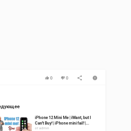
0
0
едующее
iPhone 12 Mini Me | iWant, but I
Can't Buy! | iPhone mini fail! |...
от
admin