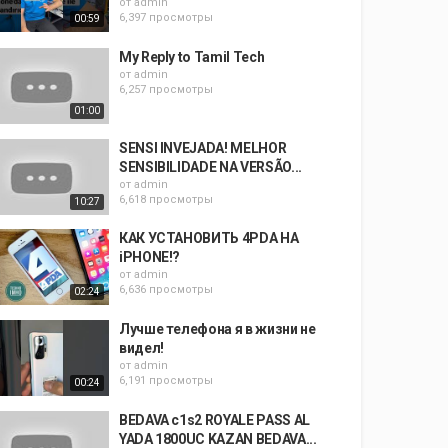
от
admin
6,397 просмотры
00:59
My Reply to Tamil Tech
от
admin
6,257 просмотры
01:00
SENSI INVEJADA! MELHOR
SENSIBILIDADE NA VERSÃO...
от
admin
6,618 просмотры
10:27
КАК УСТАНОВИТЬ 4PDA НА
iPHONE!?
от
admin
6,636 просмотры
02:24
Лучше телефона я в жизни не
видел!
от
admin
6,191 просмотры
00:24
BEDAVA c1s2 ROYALE PASS AL
YADA 1800UC KAZAN BEDAVA...