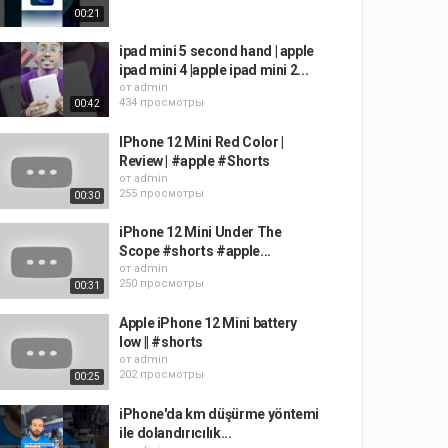
00:21
ipad mini 5 second hand | apple
ipad mini 4 |apple ipad mini 2...
от
admin
434 просмотры
00:42
IPhone 12 Mini Red Color |
Review | #apple #Shorts
от
admin
255 просмотры
00:30
iPhone 12 Mini Under The
Scope #shorts #apple...
от
admin
250 просмотры
00:31
Apple iPhone 12 Mini battery
low || #shorts
от
admin
202 просмотры
00:25
iPhone'da km düşürme yöntemi
ile dolandırıcılık...