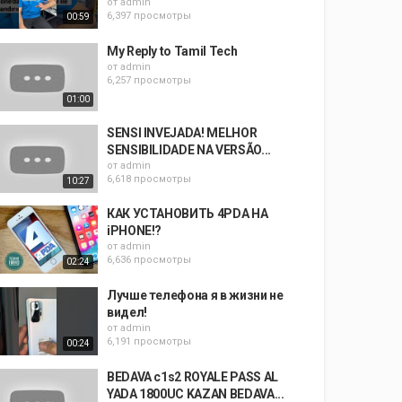
от
admin
6,397 просмотры
00:59
My Reply to Tamil Tech
от
admin
6,257 просмотры
01:00
SENSI INVEJADA! MELHOR
SENSIBILIDADE NA VERSÃO...
от
admin
6,618 просмотры
10:27
КАК УСТАНОВИТЬ 4PDA НА
iPHONE!?
от
admin
6,636 просмотры
02:24
Лучше телефона я в жизни не
видел!
от
admin
6,191 просмотры
00:24
BEDAVA c1s2 ROYALE PASS AL
YADA 1800UC KAZAN BEDAVA...