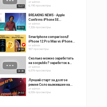
от
admin
6,190 просмотры
16:27
BREAKING NEWS - Apple
Confirms iPhone SE...
от
admin
7,326 просмотры
03:15
Smartphone comparison///
iPhone 12 Pro Max vs iPhone...
от
admin
907 просмотры
04:58
Сколько можно заработать
на socpublic? заработок в...
от
admin
6,076 просмотры
04:08
Лучший старт за долгое
ремня Соло выжившие на...
от
admin
6,026 просмотры
24:50