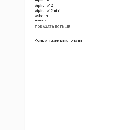
#iphone11
#iphone12
#iphone12mini
#shorts
#apple
ПОКАЗАТЬ БОЛЬШЕ
Категория
iphone
AppStore
iPhone 12
Комментарии выключены