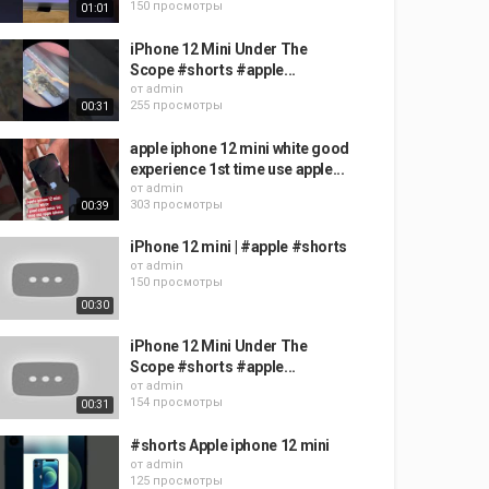
150 просмотры
01:01
iPhone 12 Mini Under The
Scope #shorts #apple...
от
admin
255 просмотры
00:31
apple iphone 12 mini white good
experience 1st time use apple...
от
admin
303 просмотры
00:39
iPhone 12 mini | #apple #shorts
от
admin
150 просмотры
00:30
iPhone 12 Mini Under The
Scope #shorts #apple...
от
admin
154 просмотры
00:31
#shorts Apple iphone 12 mini
от
admin
125 просмотры