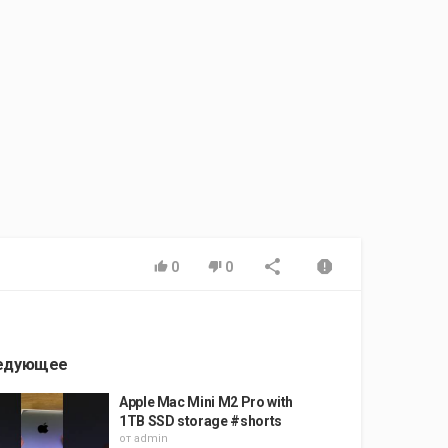
0
0
едующее
Apple Mac Mini M2 Pro with
1TB SSD storage #shorts
от
admin