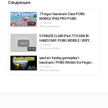
Следующее
7 Finger Handcam Claw PUBG
MOBILE IPAD PRO PUBG
от
admin
11:57
286 просмотры
5 FINGER CLAW iPad 7TH GEN IN
HANDCAM | PUBG MOBILE | VERY...
от
admin
414 просмотры
05:06
ipad air 4 pubg gameplay +
handcam | PUBG Mobile Six Finger...
от
admin
02:13
389 просмотры
IPAD PRO 90 FPS PUBG MOBILE
HANDCAM GAMEPLAY 7 FINGER...
от
admin
06:44
700 просмотры
TDM IPAD PRO 10.5 HANDCAM | 4
Finger Claw + Gyro | PUBG MOBILE...