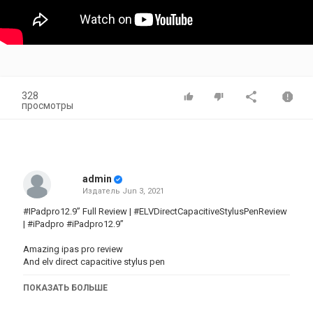
328
просмотры
admin
Издатель
Jun 3, 2021
#IPadpro12.9” Full Review | #ELVDirectCapacitiveStylusPenReview
| #iPadpro #iPadpro12.9”
Amazing ipas pro review
And elv direct capacitive stylus pen
Both are an amazing combination for me
ПОКАЗАТЬ БОЛЬШЕ
If u like this just subscribe