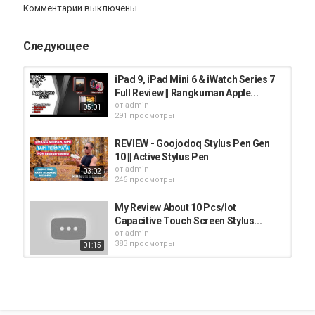
Комментарии выключены
Achus vlogs
Категория
Следующее
iPad Pro 12.9
iPad 9, iPad Mini 6 & iWatch Series 7
Full Review || Rangkuman Apple...
от
admin
05:01
291 просмотры
REVIEW - Goojodoq Stylus Pen Gen
10 || Active Stylus Pen
от
admin
03:02
246 просмотры
My Review About 10 Pcs/lot
Capacitive Touch Screen Stylus...
от
admin
383 просмотры
01:15
iPad 8th Gen Unboxing and Full
Review || iPad 8th Generation...
от
admin
08:49
579 просмотры