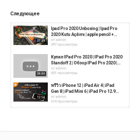
Следующее
Follow Me On Instagram :
Ipad Pro 2020 Unboxing | Ipad Pro
https://www.instagram.com/therajstech/
2020 Kutu Açılımı | apple pencil +...
от
admin
07:39
397 просмотры
Купил IPad Pro 2020 | IPad Pro 2020
Standoff 2 | Обзор IPad Pro 2020 |...
от
admin
ipad air 4 pubg,
431 просмотры
04:44
ipad air 4 pubg graphics,
ipad air 4 release date,
พรีวิว iPhone 12 | iPad Air 4 | iPad
ipad air 4 unboxing,
Gen 8 | iPad Mini 6 | iPad Pro 12.9...
ipad air 4 leaks,
от
admin
12:54
ipad air 4 pubg test,
514 просмотры
ipad air 4 price,
ipad air 4 trailer,
2020 iPad Pro Battery Drain Test -
ipad air 4 2020,
2020 iPad Pro 12.9 vs 2018 iPad...
ipad air 4 apple,
от
admin
04:30
ipad air 4 ad,
521 просмотры
ipad air 4 and ipad mini 6,
ipad air 4 apple pencil,