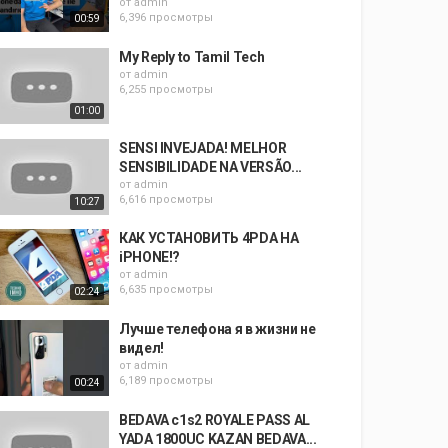
от
admin
6,396 просмотры
00:59
My Reply to Tamil Tech
от
admin
6,255 просмотры
01:00
SENSI INVEJADA! MELHOR
SENSIBILIDADE NA VERSÃO...
от
admin
6,616 просмотры
10:27
КАК УСТАНОВИТЬ 4PDA НА
iPHONE!?
от
admin
6,635 просмотры
02:24
Лучше телефона я в жизни не
видел!
от
admin
6,189 просмотры
00:24
BEDAVA c1s2 ROYALE PASS AL
YADA 1800UC KAZAN BEDAVA...