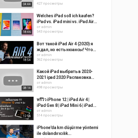
427 просмотры
04:44
Welches iPad soll ich kaufen?
iPad vs. iPad mini vs. iPad Air...
от
admin
543 просмотры
18:46
Вот такой iPad Air 4 (2020) я
ждал, но есть нюансы! Что...
от
admin
362 просмотры
18:54
Какой iPad выбрать в 2020-
2021 ipad 2020 Распаковка...
от
admin
498 просмотры
08:14
พรีวิว iPhone 12 | iPad Air 4 |
iPad Gen 8 | iPad Mini 6 | iPad...
от
admin
514 просмотры
12:54
iPhone'da km düşürme yöntemi
ile dolandırıcılık...