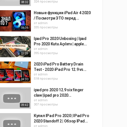
324 просмотры
08:32
Новые функции iPad Air 4 2020
/ Посмотри ЭТО перед...
от
admin
335 просмотры
06:36
Ipad Pro 2020 Unboxing | Ipad
Pro 2020 Kutu Açılımı | apple...
от
admin
395 просмотры
07:39
2020 iPad Pro Battery Drain
Test - 2020 iPad Pro 12.9 vs...
от
admin
518 просмотры
04:30
ipad pro 2020 12.9 six finger
claw ||ipad pro 2020...
от
admin
307 просмотры
09:42
Купил IPad Pro 2020 | IPad Pro
2020 Standoff 2 | Обзор IPad...
от
admin