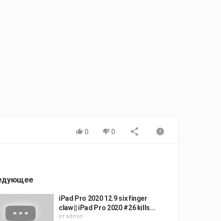
0
0
едующее
iPad Pro 2020 12.9 six finger
claw || iPad Pro 2020 #26 kills...
от
admin