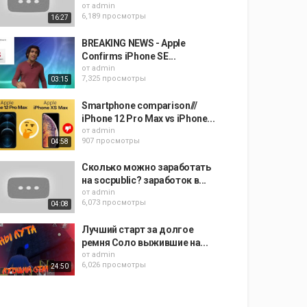
от
admin
6,189 просмотры
16:27
BREAKING NEWS - Apple
Confirms iPhone SE...
от
admin
7,325 просмотры
03:15
Smartphone comparison///
iPhone 12 Pro Max vs iPhone...
от
admin
907 просмотры
04:58
Сколько можно заработать
на socpublic? заработок в...
от
admin
6,073 просмотры
04:08
Лучший старт за долгое
ремня Соло выжившие на...
от
admin
6,026 просмотры
24:50