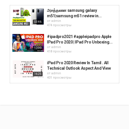
அசத்தலான samsung galaxy
m51|samsung m51 review in...
от
admin
03:46
474 просмотры
#ipadpro2021 #appleipadpro Apple
IPad Pro 2020 | IPad Pro Unboxing...
от
admin
10:30
418 просмотры
iPad Pro 2020 Review In Tamil . All
Technical Outlook Aspect And View
от
admin
16:25
401 просмотры
iPad Pro 2020 review in Tamil /
Price/specs / Gopinath...
от
admin
17:59
340 просмотры
iPad pro gaming review tamil | Pubg
| CoD | freefire | iPad pro M1 11...
от
admin
05:16