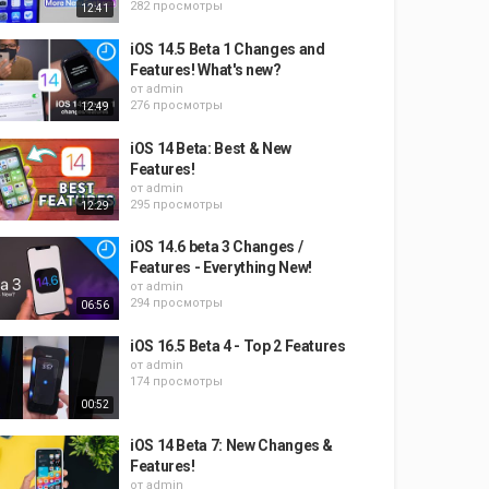
282 просмотры
12:41
iOS 14.5 Beta 1 Changes and
Features! What's new?
от
admin
276 просмотры
12:49
iOS 14 Beta: Best & New
Features!
от
admin
295 просмотры
12:29
iOS 14.6 beta 3 Changes /
Features - Everything New!
от
admin
294 просмотры
06:56
iOS 16.5 Beta 4 - Top 2 Features
от
admin
174 просмотры
00:52
iOS 14 Beta 7: New Changes &
Features!
от
admin