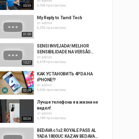
от
admin
6,396 просмотры
00:59
My Reply to Tamil Tech
от
admin
6,255 просмотры
01:00
SENSI INVEJADA! MELHOR
SENSIBILIDADE NA VERSÃO...
от
admin
6,618 просмотры
10:27
КАК УСТАНОВИТЬ 4PDA НА
iPHONE!?
от
admin
6,636 просмотры
02:24
Лучше телефона я в жизни не
видел!
от
admin
6,189 просмотры
00:24
BEDAVA c1s2 ROYALE PASS AL
YADA 1800UC KAZAN BEDAVA...