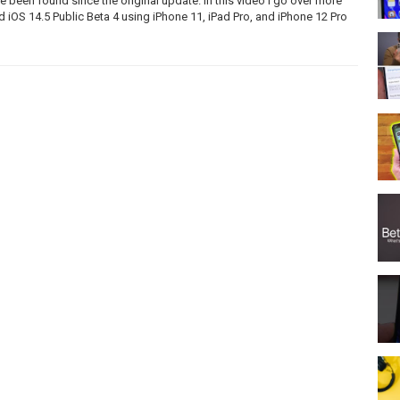
e been found since the original update. In this video I go over more
 iOS 14.5 Public Beta 4 using iPhone 11, iPad Pro, and iPhone 12 Pro
amzn.to/30s7K2F