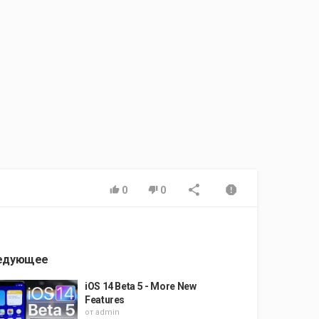
0
0
едующее
iOS 14 Beta 5 - More New
Features
от
admin