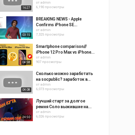
от
admin
6,190 просмотры
16:27
BREAKING NEWS - Apple
Confirms iPhone SE...
от
admin
7,325 просмотры
03:15
Smartphone comparison///
iPhone 12 Pro Max vs iPhone...
от
admin
907 просмотры
04:58
Сколько можно заработать
на socpublic? заработок в...
от
admin
6,073 просмотры
04:08
Лучший старт за долгое
ремня Соло выжившие на...
от
admin
6,026 просмотры
24:50