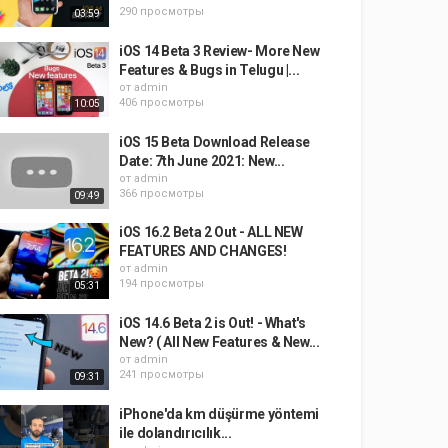
290 просмотры
03:59
iOS 14 Beta 3 Review- More New
Features & Bugs in Telugu |...
от
admin
406 просмотры
10:05
iOS 15 Beta Download Release
Date: 7th June 2021: New...
от
admin
366 просмотры
09:49
iOS 16.2 Beta 2 Out - ALL NEW
FEATURES AND CHANGES!
от
admin
194 просмотры
05:31
iOS 14.6 Beta 2 is Out! - What's
New? ( All New Features & New...
от
admin
241 просмотры
09:31
iPhone'da km düşürme yöntemi
ile dolandırıcılık...