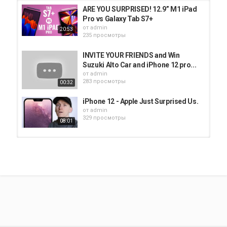
ARE YOU SURPRISED! 12.9” M1 iPad
Pro vs Galaxy Tab S7+
от
admin
20:53
235 просмотры
INVITE YOUR FRIENDS and Win
Suzuki Alto Car and iPhone 12 pro...
от
admin
283 просмотры
00:32
iPhone 12 - Apple Just Surprised Us.
от
admin
329 просмотры
08:01
He surprised
от
admin
166 просмотры
02:06
iPhone 12 - I'm Surprised....
от
admin
250 просмотры
04:50