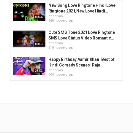
New Song Love Ringtone Hindi Love
Ringtone 2021,New Love Hindi...
от
admin
00:46
360 просмотры
Cute SMS Tone 2021 Love Ringtone
SMS Love Status Video Romantic...
от
admin
00:03
310 просмотры
Happy Birthday Aamir Khan | Best of
Hindi Comedy Scenes | Raja...
от
admin
23:53
409 просмотры
my love ❤️ ringtone love music
Bollywood ringtone instrumental...
от
admin
399 просмотры
00:31
#hindirington#loveringtone love
Hindi ton 2021 love ringtone...
от
admin
343 просмотры
00:31