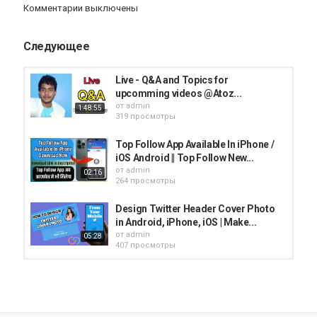
iphone
Apple
iPad
iMac
AppStore
Комментарии выключены
Следующее
Live - Q&A and Topics for
upcomming videos @Atoz...
от
admin
1:48:55
319 просмотры
Top Follow App Available In iPhone /
iOS Android || Top Follow New...
от
admin
02:16
264 просмотры
Design Twitter Header Cover Photo
in Android, iPhone, iOS | Make...
от
admin
05:28
407 просмотры
Fix Twitter Login Error || Cannot Sign
In Twitter App on iPhone? 2021
от
admin
01:42
304 просмотры