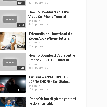
371 просмотры
10:06
How To Download Youtube
Video On iPhone Tutorial
от
admin
442 просмотры
02:53
Telemedicine - Download the
Zoom App - iPhone Tutorial
от
admin
395 просмотры
00:56
How To Download Cydia on the
iPhone 7 Plus | Full Tutorial
от
admin
356 просмотры
08:28
TWIGGA WANNA JOIN THIS -
LORNA SHORE - Sun//Eater...
от
admin
178 просмотры
11:31
iPhone'da km düşürme yöntemi
ile dolandırıcılık...