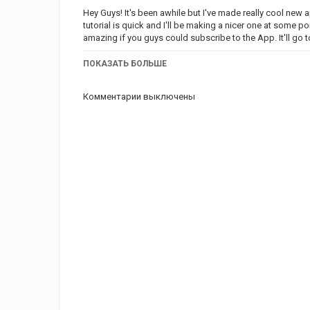
Hey Guys! It's been awhile but I've made really cool new ap
tutorial is quick and I'll be making a nicer one at some po
amazing if you guys could subscribe to the App. It'll go 
ALSO! Comment below for more feature ideas! Would lov
ПОКАЗАТЬ БОЛЬШЕ
Check more out over at MixtapeMonkey:
Комментарии выключены
https://mixtapemonkey.com
https://www.facebook.com/MixtapeMonkey
https://www.instagram.com/mixtapemonkey
https://twitter.com/MixtapeMonkey
Категория
iphone
Apple
iPad
iMac
AppSt