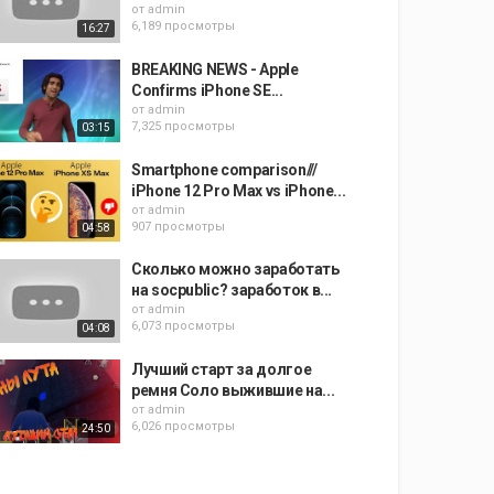
от
admin
6,189 просмотры
16:27
BREAKING NEWS - Apple
Confirms iPhone SE...
от
admin
7,325 просмотры
03:15
Smartphone comparison///
iPhone 12 Pro Max vs iPhone...
от
admin
907 просмотры
04:58
Сколько можно заработать
на socpublic? заработок в...
от
admin
6,073 просмотры
04:08
Лучший старт за долгое
ремня Соло выжившие на...
от
admin
6,026 просмотры
24:50