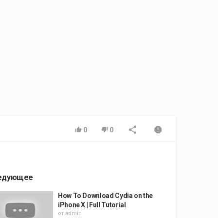
0
0
едующее
How To Download Cydia on the
iPhone X | Full Tutorial
от
admin