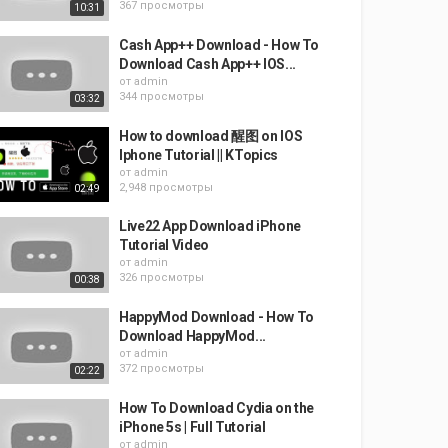
367 просмотры
10:31
Cash App++ Download - How To
Download Cash App++ IOS...
от
admin
344 просмотры
03:32
How to download 醒图 on IOS
Iphone Tutorial || KTopics
от
admin
2,948 просмотры
02:49
Live22 App Download iPhone
Tutorial Video
от
admin
326 просмотры
00:38
HappyMod Download - How To
Download HappyMod...
от
admin
372 просмотры
02:22
How To Download Cydia on the
iPhone 5s | Full Tutorial
от
admin