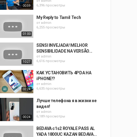
от
admin
6,396 просмотры
00:59
My Reply to Tamil Tech
от
admin
6,255 просмотры
01:00
SENSI INVEJADA! MELHOR
SENSIBILIDADE NA VERSÃO...
от
admin
6,616 просмотры
10:27
КАК УСТАНОВИТЬ 4PDA НА
iPHONE!?
от
admin
6,635 просмотры
02:24
Лучше телефона я в жизни не
видел!
от
admin
6,189 просмотры
00:24
BEDAVA c1s2 ROYALE PASS AL
YADA 1800UC KAZAN BEDAVA...