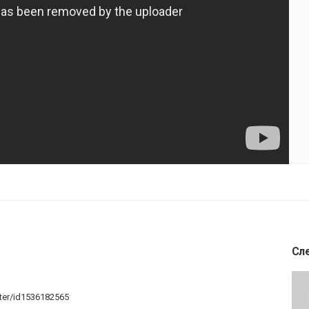
Сл
ter/id1536182565