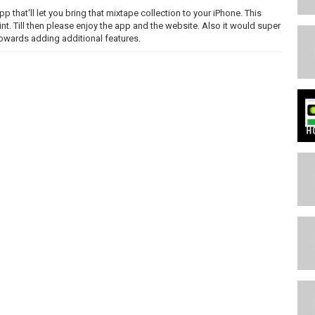
p that'll let you bring that mixtape collection to your iPhone. This
int. Till then please enjoy the app and the website. Also it would super
towards adding additional features.
e any and all feedback!
ore