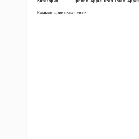
Категория
iphone
Apple
iPad
iMac
AppSt
Комментарии выключены