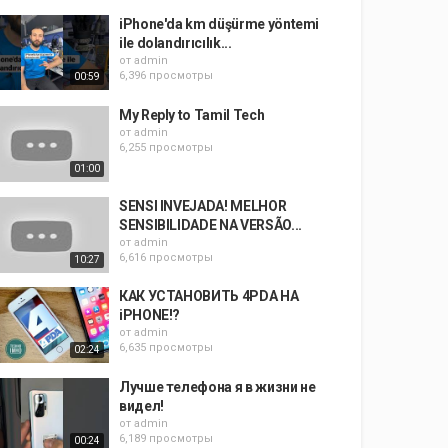
iPhone'da km düşürme yöntemi
ile dolandırıcılık...
от
admin
6,396 просмотры
00:59
My Reply to Tamil Tech
от
admin
6,255 просмотры
01:00
SENSI INVEJADA! MELHOR
SENSIBILIDADE NA VERSÃO...
от
admin
6,616 просмотры
10:27
КАК УСТАНОВИТЬ 4PDA НА
iPHONE!?
от
admin
6,635 просмотры
02:24
Лучше телефона я в жизни не
видел!
от
admin
6,189 просмотры
00:24