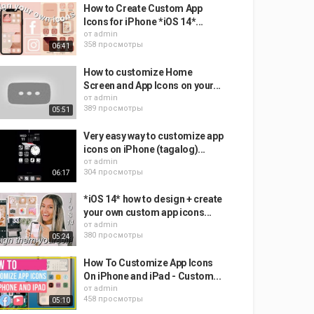
How to Create Custom App
Icons for iPhone *iOS 14*...
от
admin
358 просмотры
06:41
How to customize Home
Screen and App Icons on your...
от
admin
389 просмотры
05:51
Very easy way to customize app
icons on iPhone (tagalog)...
от
admin
304 просмотры
06:17
*iOS 14* how to design + create
your own custom app icons...
от
admin
380 просмотры
05:24
How To Customize App Icons
On iPhone and iPad - Custom...
от
admin
458 просмотры
05:10