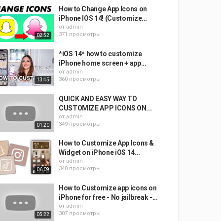
How to Change App Icons on
iPhone IOS 14! (Customize...
от
admin
371 просмотры
02:52
*iOS 14* how to customize
iPhone home screen + app...
от
admin
360 просмотры
13:45
QUICK AND EASY WAY TO
CUSTOMIZE APP ICONS ON...
от
admin
349 просмотры
01:20
How to Customize App Icons &
Widget on iPhone iOS 14...
от
admin
340 просмотры
06:09
How to Customize app icons on
iPhone for free - No jailbreak -...
от
admin
307 просмотры
05:22