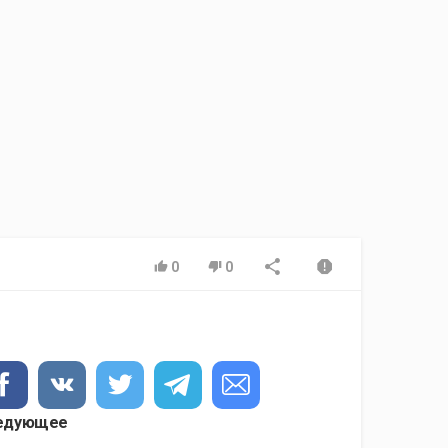
0
0
едующее