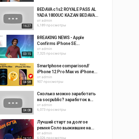
BEDAVA c1s2 ROYALE PASS AL
YADA 1800UC KAZAN BEDAVA...
от
admin
6,189 просмотры
16:27
BREAKING NEWS - Apple
Confirms iPhone SE...
от
admin
7,325 просмотры
03:15
Smartphone comparison///
iPhone 12 Pro Max vs iPhone...
от
admin
907 просмотры
04:58
Сколько можно заработать
на socpublic? заработок в...
от
admin
6,073 просмотры
04:08
Лучший старт за долгое
ремня Соло выжившие на...
от
admin
6,026 просмотры
24:50