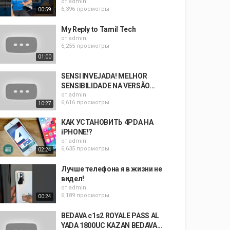
от
admin
6,396 просмотры
00:59
My Reply to Tamil Tech
от
admin
6,255 просмотры
01:00
SENSI INVEJADA! MELHOR
SENSIBILIDADE NA VERSÃO...
от
admin
6,616 просмотры
10:27
КАК УСТАНОВИТЬ 4PDA НА
iPHONE!?
от
admin
6,635 просмотры
02:24
Лучше телефона я в жизни не
видел!
от
admin
6,189 просмотры
00:24
BEDAVA c1s2 ROYALE PASS AL
YADA 1800UC KAZAN BEDAVA...