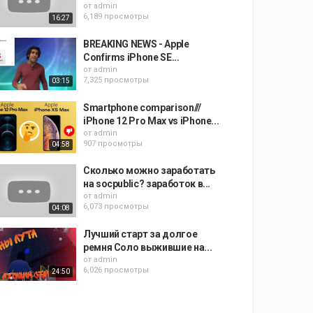
от
admin
6,189 просмотры
16:27
BREAKING NEWS - Apple
Confirms iPhone SE...
от
admin
7,325 просмотры
03:15
Smartphone comparison///
iPhone 12 Pro Max vs iPhone...
от
admin
907 просмотры
04:58
Сколько можно заработать
на socpublic? заработок в...
от
admin
6,073 просмотры
04:08
Лучший старт за долгое
ремня Соло выжившие на...
от
admin
6,026 просмотры
24:50