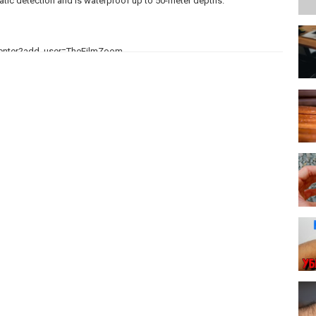
omatic detection and is waterproof up to 50-meter depths.
_center?add_user=TheFilmZoom
this channel is 100% correct, these are rumoured specifications. If
 wrong or missing, please contact us