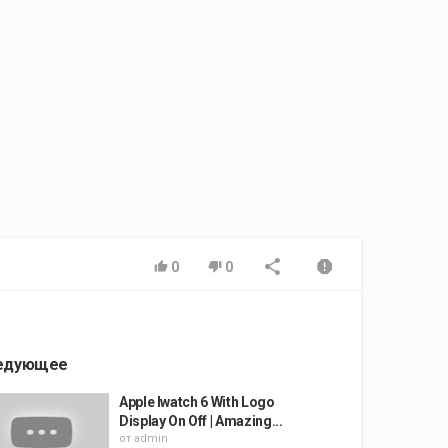
0
0
едующее
Apple Iwatch 6 With Logo
Display On Off | Amazing...
от
admin