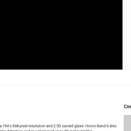
Сл
194 x 368-pixel resolution and 2.5D curved glass. Honor Band 6 also