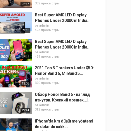
352 просмотры
02:47
Best Super AMOLED Display
Phones Under 20000 in India...
от
admin
423 просмотры
09:13
Best Super AMOLED Display
Phones Under 20000 in India...
от
admin
459 просмотры
07:12
2021 Top 5 Trackers Under $50:
Honor Band 6, Mi Band 5...
от
admin
370 просмотры
12:05
Обзор Honor Band 6 - взгляд
изнутри. Крепкий орешек... |...
от
admin
312 просмотры
19:44
iPhone'da km düşürme yöntemi
ile dolandırıcılık...