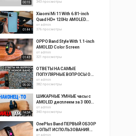
343 просмотры
00:15
Xiaomi Mi 11 With 6.81-inch
Quad HD+ 120Hz AMOLED...
от
admin
376 просмотры
01:44
OPPO Band Style With 1.1-inch
AMOLED Color Screen
от
admin
321 просмотры
01:43
ОТВЕТЫ НА САМЫЕ
ПОПУЛЯРНЫЕ ВОПРОСЫ О...
от
admin
382 просмотры
05:00
ШИКАРНЫЕ УМНЫЕ часы с
AMOLED дисплеем за 3 000...
от
admin
340 просмотры
14:34
OnePlus Band ПЕРВЫЙ ОБЗОР
и ОПЫТ ИСПОЛЬЗОВАНИЯ...
от
admin