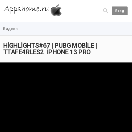
Вход
Видео
HİGHLİGHTS#67 | PUBG MOBİLE |
TTAFE4RLES2 |İPHONE 13 PRO