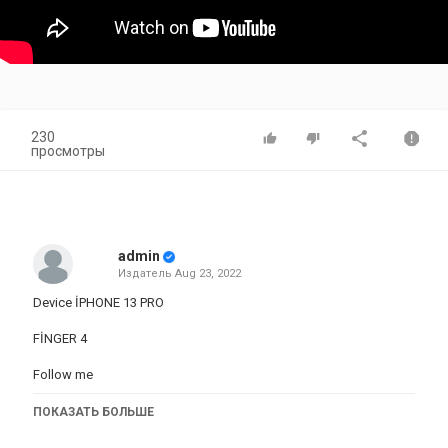
230
просмотры
admin
Издатель
Aug 23, 2022
Device İPHONE 13 PRO
FİNGER 4
Follow me
Категория
ПОКАЗАТЬ БОЛЬШЕ
iphone
iphone 13 pro