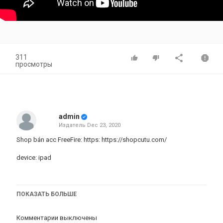
311
просмотры
admin
Издатель
Dec 23, 2020
Shop bán acc FreeFire: https:
https://shopcutu.com/
device: ipad
liên hệ quảng cáo email:
tretrau2k2bl@gmail.com
ПОКАЗАТЬ БОЛЬШЕ
Fb cá nhân: https://m.facebook.com/c4deptry?ref=bookmarks
Комментарии выключены