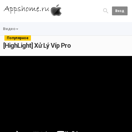
Вход
Видео
Популярное
[HighLight] Xử Lý Víp Pro