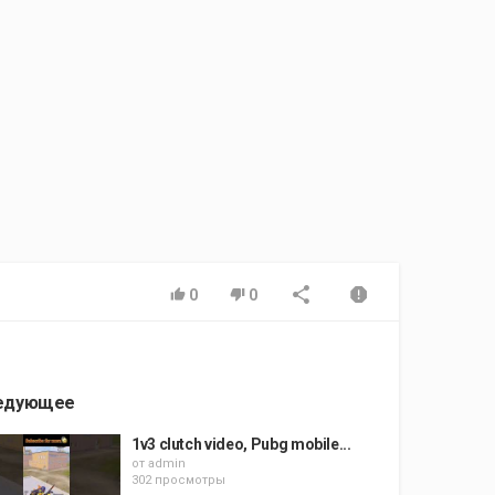
0
0
едующее
1v3 clutch video, Pubg mobile...
от
admin
302 просмотры