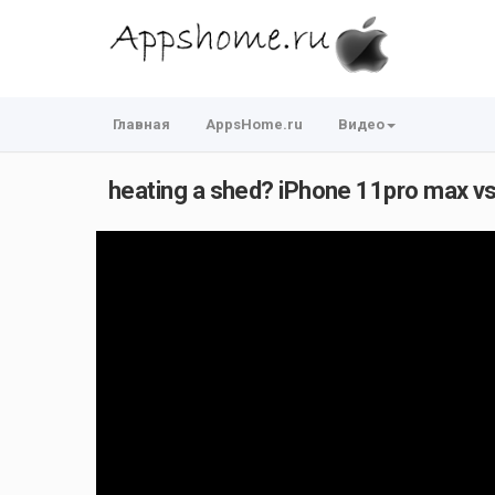
Главная
AppsHome.ru
Видео
heating a shed? iPhone 11pro max v