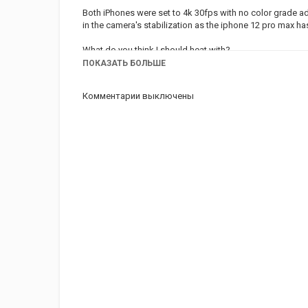
Both iPhones were set to 4k 30fps with no color grade ad
in the camera's stabilization as the iphone 12 pro max ha
What do you think I should heat with?
Propane, Electric?
ПОКАЗАТЬ БОЛЬШЕ
---
like to connect? visit -
https://nickpixel.tv
Комментарии выключены
Категория
iPhone 11 PRO обзор