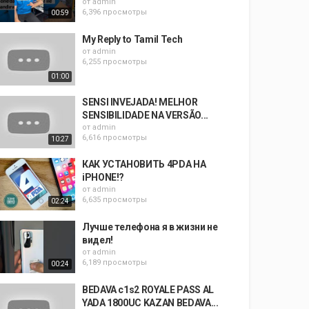
от
admin
6,396 просмотры
00:59
My Reply to Tamil Tech
от
admin
6,255 просмотры
01:00
SENSI INVEJADA! MELHOR
SENSIBILIDADE NA VERSÃO...
от
admin
6,616 просмотры
10:27
КАК УСТАНОВИТЬ 4PDA НА
iPHONE!?
от
admin
6,635 просмотры
02:24
Лучше телефона я в жизни не
видел!
от
admin
6,189 просмотры
00:24
BEDAVA c1s2 ROYALE PASS AL
YADA 1800UC KAZAN BEDAVA...