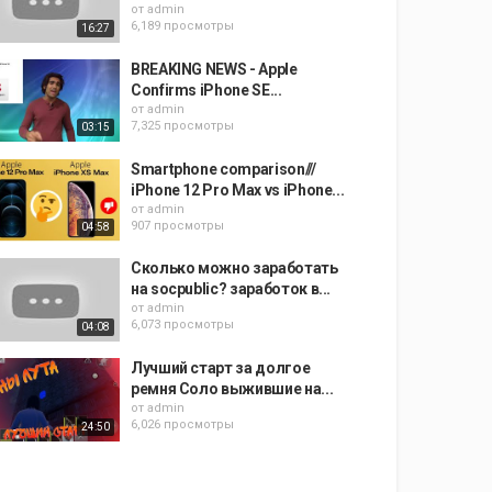
от
admin
6,189 просмотры
16:27
BREAKING NEWS - Apple
Confirms iPhone SE...
от
admin
7,325 просмотры
03:15
Smartphone comparison///
iPhone 12 Pro Max vs iPhone...
от
admin
907 просмотры
04:58
Сколько можно заработать
на socpublic? заработок в...
от
admin
6,073 просмотры
04:08
Лучший старт за долгое
ремня Соло выжившие на...
от
admin
6,026 просмотры
24:50