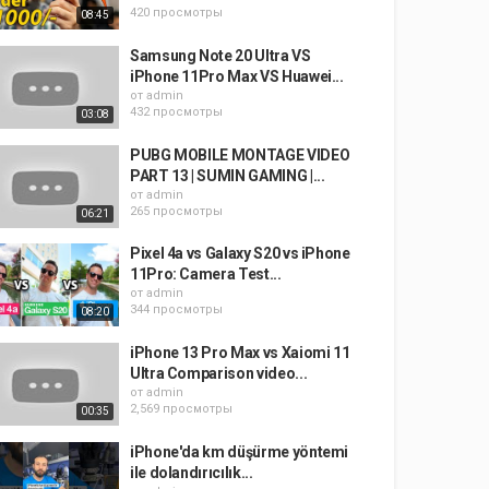
420 просмотры
08:45
Samsung Note 20 Ultra VS
iPhone 11Pro Max VS Huawei...
от
admin
432 просмотры
03:08
PUBG MOBILE MONTAGE VIDEO
PART 13 | SUMIN GAMING |...
от
admin
265 просмотры
06:21
Pixel 4a vs Galaxy S20 vs iPhone
11Pro: Camera Test...
от
admin
344 просмотры
08:20
iPhone 13 Pro Max vs Xaiomi 11
Ultra Comparison video...
от
admin
2,569 просмотры
00:35
iPhone'da km düşürme yöntemi
ile dolandırıcılık...