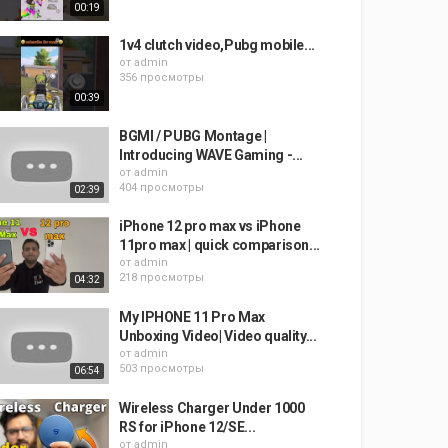
00:19
1v4 clutch video,Pubg mobile...
от
admin
356 просмотры
00:39
BGMI / PUBG Montage |
Introducing WAVE Gaming -...
от
admin
404 просмотры
02:39
iPhone 12 pro max vs iPhone
11pro max | quick comparison...
от
admin
218 просмотры
04:32
My IPHONE 11 Pro Max
Unboxing Video| Video quality...
от
admin
503 просмотры
06:54
Wireless Charger Under 1000
RS for iPhone 12/SE...
от
admin