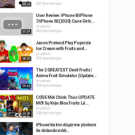
237 просмотры
06:53
User Review: iPhone 8/iPhone
7/iPhone SE(2020) Case Girls...
от
admin
260 просмотры
01:24
Jason Pretend Play Popsicle
Ice Cream with Fruits and...
от
admin
275 просмотры
08:05
The 2 GREATEST Devil Fruits |
Anime Fruit Simulator (Update...
от
admin
223 просмотры
09:46
CODE Mới Chính Thức UPDATE
MỚI Sự Kiện Blox Fruits Lễ...
от
admin
158 просмотры
03:08
iPhone'da km düşürme yöntemi
ile dolandırıcılık...