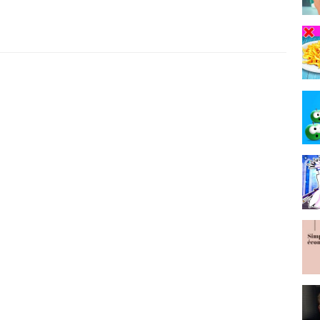
fb/
:*
o/3nE13VF
( ces trépieds sont fragiles mais peu onéreux pour débuter,
toucher)