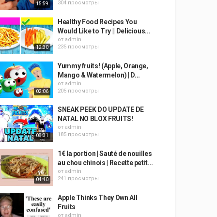
304 просмотры
15:59
Healthy Food Recipes You
Would Like to Try || Delicious...
от
admin
235 просмотры
12:30
Yummy fruits! (Apple, Orange,
Mango & Watermelon) | D...
от
admin
205 просмотры
02:06
SNEAK PEEK DO UPDATE DE
NATAL NO BLOX FRUITS!
от
admin
185 просмотры
08:31
1€ la portion | Sauté de nouilles
au chou chinois | Recette petit...
от
admin
241 просмотры
04:40
Apple Thinks They Own All
Fruits
от
admin