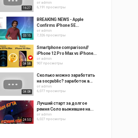
от
admin
6,191 просмотры
16:27
BREAKING NEWS - Apple
Confirms iPhone SE...
от
admin
7,326 просмотры
03:15
Smartphone comparison///
iPhone 12 Pro Max vs iPhone...
от
admin
907 просмотры
04:58
Сколько можно заработать
на socpublic? заработок в...
от
admin
6,077 просмотры
04:08
Лучший старт за долгое
ремня Соло выжившие на...
от
admin
6,027 просмотры
24:50