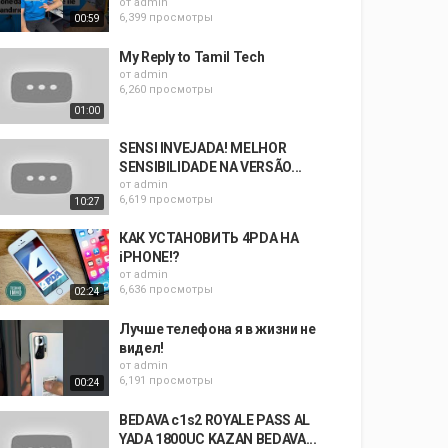
от
admin
6,399 просмотры
00:59
My Reply to Tamil Tech
от
admin
6,260 просмотры
01:00
SENSI INVEJADA! MELHOR
SENSIBILIDADE NA VERSÃO...
от
admin
6,619 просмотры
10:27
КАК УСТАНОВИТЬ 4PDA НА
iPHONE!?
от
admin
6,636 просмотры
02:24
Лучше телефона я в жизни не
видел!
от
admin
6,191 просмотры
00:24
BEDAVA c1s2 ROYALE PASS AL
YADA 1800UC KAZAN BEDAVA...