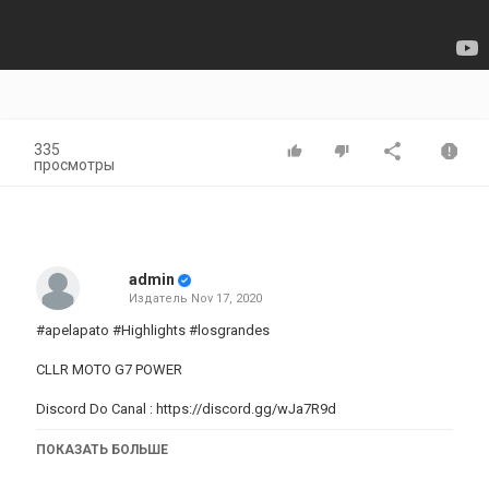
335
просмотры
admin
Издатель
Nov 17, 2020
#apelapato #Highlights #losgrandes
CLLR MOTO G7 POWER
Discord Do Canal :
https://discord.gg/wJa7R9d
ПОКАЗАТЬ БОЛЬШЕ
MEU INSTA:
https://www.instagram.com/invites/con...