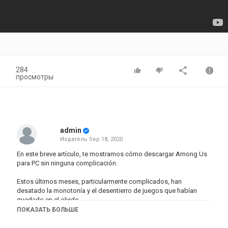
284
просмотры
admin
Издатель
Sep 18, 2020
En este breve artículo, te mostramos cómo descargar Among Us
para PC sin ninguna complicación.
Estos últimos meses, particularmente complicados, han
desatado la monotonía y el desentierro de juegos que habían
quedado en el olvido.
ПОКАЗАТЬ БОЛЬШЕ
Tal es el ejemplo de Among Us, un título que aunque ya tiene dos
años de existencia, comenzó a cobrar gran relevancia y