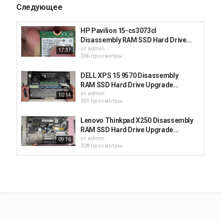
Следующее
HP Pavilion 15-cs3073cl
Disassembly RAM SSD Hard Drive...
от
admin
17:37
336 просмотры
DELL XPS 15 9570 Disassembly
RAM SSD Hard Drive Upgrade...
от
admin
10:14
331 просмотры
Lenovo Thinkpad X250 Disassembly
RAM SSD Hard Drive Upgrade...
от
admin
09:16
328 просмотры
Dell Inspiron 14 7000 Series 7437
Disassembly SSD Hard Drive...
от
admin
11:34
312 просмотры
DELL Inspiron 5570 Disassembly
RAM SSD Hard Drive Upgrade...