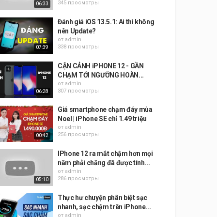
345 просмотры
06:33
Đánh giá iOS 13.5.1: Ai thì không
nên Update?
от
admin
338 просмотры
07:39
CẬN CẢNH iPHONE 12 - GẦN
CHẠM TỚI NGƯỠNG HOÀN...
от
admin
307 просмотры
06:28
Giá smartphone chạm đáy mùa
Noel | iPhone SE chỉ 1.49 triệu
от
admin
256 просмотры
00:42
IPhone 12 ra mắt chậm hơn mọi
năm phải chăng đã được tính...
от
admin
286 просмотры
05:10
Thực hư chuyện phân biệt sạc
nhanh, sạc chậm trên iPhone...
от
admin