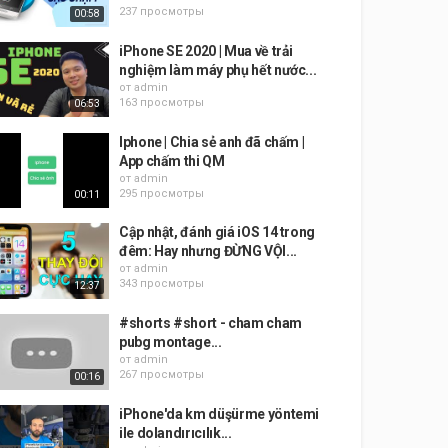
237 просмотры
00:58
iPhone SE 2020 | Mua về trải
nghiệm làm máy phụ hết nước...
от
admin
163 просмотры
06:53
Iphone | Chia sẻ anh đã chấm |
App chấm thi QM
от
admin
295 просмотры
00:11
Cập nhật, đánh giá iOS 14 trong
đêm: Hay nhưng ĐỪNG VỘI...
от
admin
343 просмотры
12:37
#shorts #short - cham cham
pubg montage...
от
admin
267 просмотры
00:16
iPhone'da km düşürme yöntemi
ile dolandırıcılık...