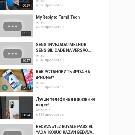
от
admin
6,396 просмотры
00:59
My Reply to Tamil Tech
от
admin
6,255 просмотры
01:00
SENSI INVEJADA! MELHOR
SENSIBILIDADE NA VERSÃO...
от
admin
6,616 просмотры
10:27
КАК УСТАНОВИТЬ 4PDA НА
iPHONE!?
от
admin
6,635 просмотры
02:24
Лучше телефона я в жизни не
видел!
от
admin
6,189 просмотры
00:24
BEDAVA c1s2 ROYALE PASS AL
YADA 1800UC KAZAN BEDAVA...