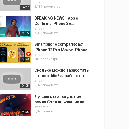
от
admin
6,189 просмотры
16:27
BREAKING NEWS - Apple
Confirms iPhone SE...
от
admin
7,325 просмотры
03:15
Smartphone comparison///
iPhone 12 Pro Max vs iPhone...
от
admin
907 просмотры
04:58
Сколько можно заработать
на socpublic? заработок в...
от
admin
6,073 просмотры
04:08
Лучший старт за долгое
ремня Соло выжившие на...
от
admin
6,026 просмотры
24:50