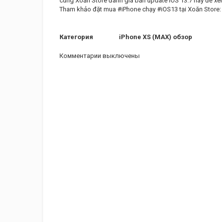
cùng Xoăn Store đánh giá bản update iOS 13.7 này để xe
Tham khảo đặt mua #iPhone chạy #iOS13 tại Xoăn Store:
Категория
iPhone XS (MAX) обзор
Комментарии выключены