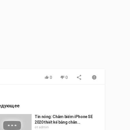
0
0
едующее
Tin nóng: Châm biếm iPhone SE
2020 thiết kế bằng chân...
от
admin