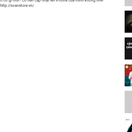
m có gì mới? Có nên cập nhật lên iPhone của mình không nhé!
http://xoanstore.vn/