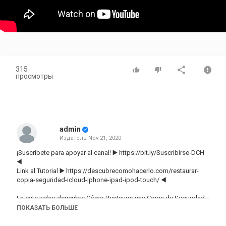
315
просмотры
admin
Издатель
Nov 21, 2020
¡Suscribete para apoyar al canal! ▶️
https://bit.ly/Suscribirse-DCH
◀️
Link al Tutorial ▶️
https://descubrecomohacerlo.com/restaurar-
copia-seguridad-icloud-iphone-ipad-ipod-touch/
◀️
En este video descubre Cómo Restaurar una Copia de Seguridad
de iCloud en iPhone, iPad e iPod Touch. En el Canal Descubre
ПОКАЗАТЬ БОЛЬШЕ
Cómo Hacerlo encontrarás el mejor contenido. ¡No te lo puedes
perder!