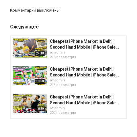
Link :
https://openinapp.co/shivamsquadyt
Комментарии выключены
My Facebook Account :
@shivamsquad
Link :
https://openinapp.co/ecfce
Следующее
Giveaway Results & Video Update Telegram :
https://openinapp.co/shivam_squad
Cheapest iPhone Market in Delhi |
Second Hand Mobile | iPhone Sale...
от
admin
24:18
216 просмотры
Категория
iphone
Cheapest iPhone Market in Delhi |
Second Hand Mobile | iPhone Sale...
от
admin
13:58
218 просмотры
Cheapest iPhone Market in Delhi |
Second Hand Mobile | iPhone Sale...
от
admin
10:39
200 просмотры
Cheapest iPhone Market in Delhi |
Second Hand Mobile | iPhone Sale...
от
admin
14:14