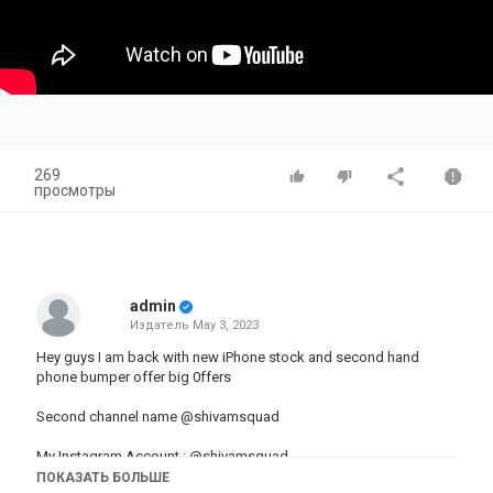
269
просмотры
admin
Издатель
May 3, 2023
Hey guys I am back with new iPhone stock and second hand
phone bumper offer big 0ffers
Second channel name
@shivamsquad
My Instagram Account :
@shivamsquad
ПОКАЗАТЬ БОЛЬШЕ