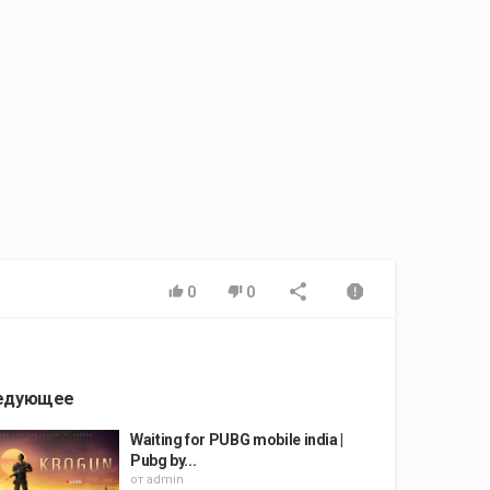
0
0
едующее
Waiting for PUBG mobile india |
Pubg by...
от
admin