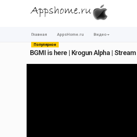
Главная
AppsHome.ru
Видео
Популярное
BGMI is here | Krogun Alpha | Stream