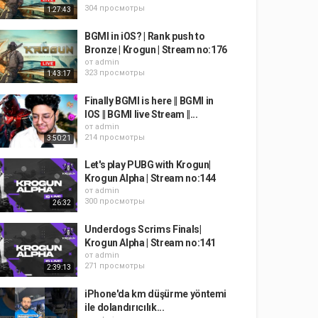
304 просмотры
1:27:43
BGMI in iOS? | Rank push to
Bronze | Krogun | Stream no:176
от
admin
323 просмотры
1:43:17
Finally BGMI is here || BGMI in
IOS || BGMI live Stream ||...
от
admin
214 просмотры
3:50:21
Let's play PUBG with Krogun|
Krogun Alpha | Stream no:144
от
admin
300 просмотры
26:32
Underdogs Scrims Finals|
Krogun Alpha | Stream no:141
от
admin
271 просмотры
2:39:13
iPhone'da km düşürme yöntemi
ile dolandırıcılık...