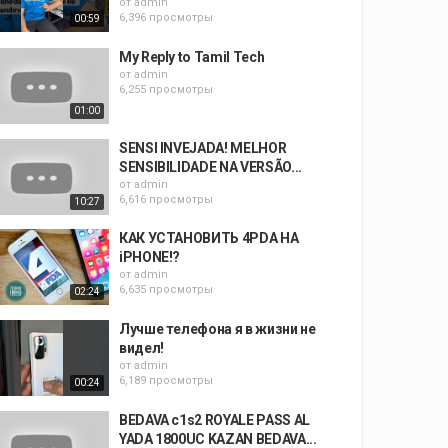
от
admin
6,396 просмотры
00:59
My Reply to Tamil Tech
от
admin
6,255 просмотры
01:00
SENSI INVEJADA! MELHOR
SENSIBILIDADE NA VERSÃO...
от
admin
6,616 просмотры
10:27
КАК УСТАНОВИТЬ 4PDA НА
iPHONE!?
от
admin
6,635 просмотры
02:24
Лучше телефона я в жизни не
видел!
от
admin
6,189 просмотры
00:24
BEDAVA c1s2 ROYALE PASS AL
YADA 1800UC KAZAN BEDAVA...