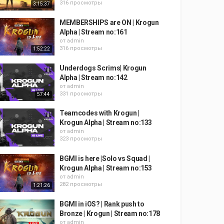
316 просмотры
3:15:37
MEMBERSHIPS are ON | Krogun
Alpha | Stream no:161
от
admin
316 просмотры
1:52:22
Underdogs Scrims| Krogun
Alpha | Stream no:142
от
admin
331 просмотры
57:44
Teamcodes with Krogun |
Krogun Alpha | Stream no:133
от
admin
323 просмотры
BGMI is here |Solo vs Squad |
Krogun Alpha | Stream no:153
от
admin
282 просмотры
1:21:26
BGMI in iOS? | Rank push to
Bronze | Krogun | Stream no:178
от
admin