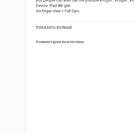
you people can also call me youtube krogun , krogun , 
Device: IPad 8th gen
Six finger claw + Full Gyro
IGN:YouTubeKrogun
ПОКАЗАТЬ БОЛЬШЕ
pubg ID: 5183171032
Комментарии выключены
Instagram:
https://www.instagram.com/krogun_alpha/
Discord:
https://discord.gg/kXU7S6M