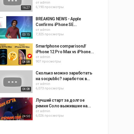
от
admin
6,190 просмотры
16:27
BREAKING NEWS - Apple
Confirms iPhone SE...
от
admin
7,325 просмотры
03:15
Smartphone comparison///
iPhone 12 Pro Max vs iPhone...
от
admin
907 просмотры
04:58
Сколько можно заработать
на socpublic? заработок в...
от
admin
6,073 просмотры
04:08
Лучший старт за долгое
ремня Соло выжившие на...
от
admin
6,026 просмотры
24:50