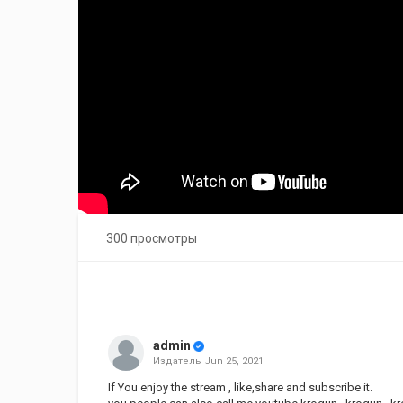
300 просмотры
admin
Издатель
Jun 25, 2021
If You enjoy the stream , like,share and subscribe it.