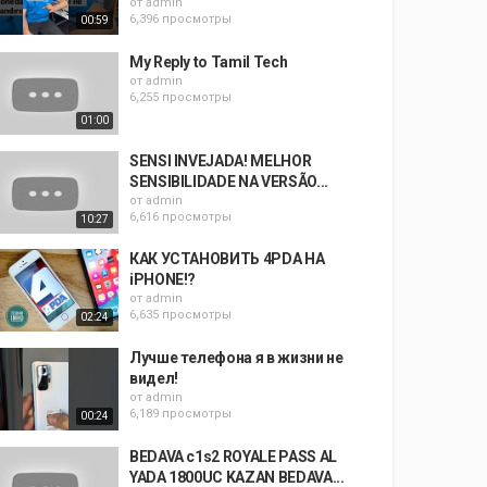
от
admin
6,396 просмотры
00:59
My Reply to Tamil Tech
от
admin
6,255 просмотры
01:00
SENSI INVEJADA! MELHOR
SENSIBILIDADE NA VERSÃO...
от
admin
6,616 просмотры
10:27
КАК УСТАНОВИТЬ 4PDA НА
iPHONE!?
от
admin
6,635 просмотры
02:24
Лучше телефона я в жизни не
видел!
от
admin
6,189 просмотры
00:24
BEDAVA c1s2 ROYALE PASS AL
YADA 1800UC KAZAN BEDAVA...