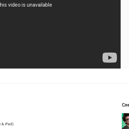
Сл
 & iPad)