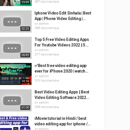
387 просмотры
19:59
Iphone Video Edit Sinhala | Best
App | Phone Video Editing |...
от
admin
308 просмотры
02:25
Top 5 Free Video Editing Apps
For Youtube Videos 2022 || 5...
от
admin
277 просмотры
00:49
✅Best free video editing app
ever for iPhone 2020 | watch...
от
admin
510 просмотры
14:14
Best Video Editing Apps || Best
Video Editing Software 2022...
от
admin
258 просмотры
01:00
iMovie tutorial in Hindi / best
video editing app for iphone /...
от
admin