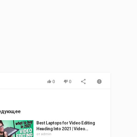
0
0
едующее
Best Laptops for Video Editing
Heading Into 2021 | Video...
от
admin