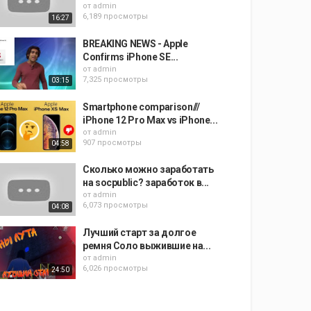
от
admin
6,189 просмотры
16:27
BREAKING NEWS - Apple
Confirms iPhone SE...
от
admin
7,325 просмотры
03:15
Smartphone comparison///
iPhone 12 Pro Max vs iPhone...
от
admin
907 просмотры
04:58
Сколько можно заработать
на socpublic? заработок в...
от
admin
6,073 просмотры
04:08
Лучший старт за долгое
ремня Соло выжившие на...
от
admin
6,026 просмотры
24:50