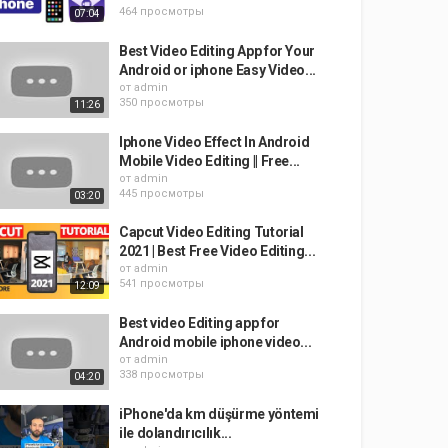
464 просмотры
07:04
Best Video Editing App for Your
Android or iphone Easy Video...
от
admin
350 просмотры
11:26
Iphone Video Effect In Android
Mobile Video Editing || Free...
от
admin
445 просмотры
03:20
Capcut Video Editing Tutorial
2021 | Best Free Video Editing...
от
admin
541 просмотры
12:09
Best video Editing app for
Android mobile iphone video...
от
admin
338 просмотры
04:20
iPhone'da km düşürme yöntemi
ile dolandırıcılık...