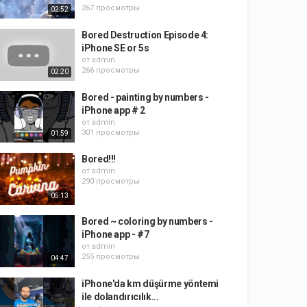
267 просмотры
02:52
Bored Destruction Episode 4:
iPhone SE or 5s
от
admin
266 просмотры
02:20
Bored - painting by numbers -
iPhone app # 2
от
admin
301 просмотры
01:59
Bored!!!
от
admin
290 просмотры
05:13
Bored ~ coloring by numbers -
iPhone app - #7
от
admin
255 просмотры
04:47
iPhone'da km düşürme yöntemi
ile dolandırıcılık...