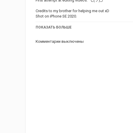
First attempt at editing videos. ¯\_(ツ)_/¯
Credits to my brother for helping me out xD
Shot on iPhone SE 2020.
Music:
https://youtu.be/DBR76E0WeqQ
ПОКАЗАТЬ БОЛЬШЕ
Категория
iphone
Комментарии выключены