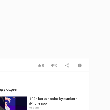
0
0
едующее
#14 - bored - color by number -
iPhone app
от
admin