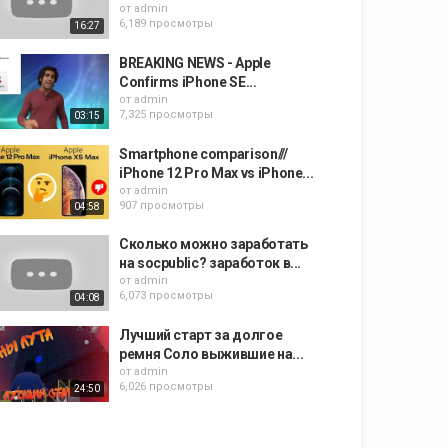
от
admin
6,189 просмотры
16:27
BREAKING NEWS - Apple
Confirms iPhone SE...
от
admin
7,325 просмотры
03:15
Smartphone comparison///
iPhone 12 Pro Max vs iPhone...
от
admin
907 просмотры
04:58
Сколько можно заработать
на socpublic? заработок в...
от
admin
6,073 просмотры
04:08
Лучший старт за долгое
ремня Соло выжившие на...
от
admin
6,026 просмотры
24:50