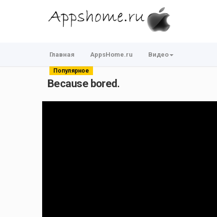
Главная
AppsHome.ru
Видео
Популярное
Because bored.