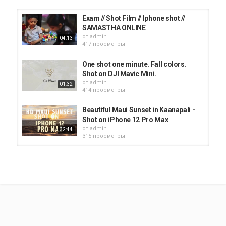
Exam // Shot Film // Iphone shot //
SAMASTHA ONLINE
от
admin
04:13
417 просмотры
One shot one minute. Fall colors.
Shot on DJI Mavic Mini.
от
admin
01:32
414 просмотры
Beautiful Maui Sunset in Kaanapali -
Shot on iPhone 12 Pro Max
от
admin
32:44
315 просмотры
Shot on iphone meme |...
от
admin
364 просмотры
00:30
Shot iphone 12 pro || shot iphone
meme original #shortvideos...
от
admin