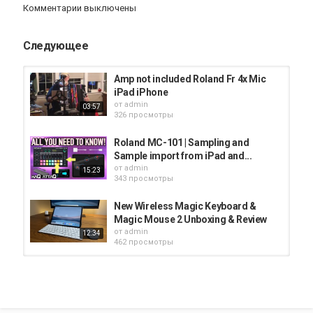
Комментарии выключены
Следующее
Amp not included Roland Fr 4x Mic
iPad iPhone
от
admin
03:57
326 просмотры
Roland MC-101 | Sampling and
Sample import from iPad and...
от
admin
15:23
343 просмотры
New Wireless Magic Keyboard &
Magic Mouse 2 Unboxing & Review
от
admin
12:34
462 просмотры
#ipadpro #magic keyboard #magic
pencil #unboxing ipad pro 2020
от
admin
05:48
575 просмотры