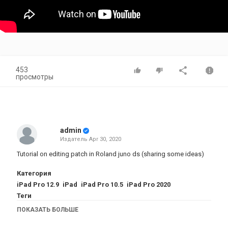
453
просмотры
admin
Издатель
Apr 30, 2020
Tutorial on editing patch in Roland juno ds (sharing some ideas)
Категория
iPad Pro 12.9
iPad
iPad Pro 10.5
iPad Pro 2020
Теги
ipad
,
magic
,
keyboard
,
magic keyboard
,
apple
ПОКАЗАТЬ БОЛЬШЕ