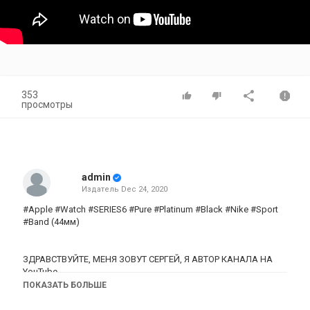
353
просмотры
admin
Издатель
Dec 24, 2020
#Apple #Watch #SERIES6 #Pure #Platinum #Black #Nike #Sport
#Band (44мм)
ЗДРАВСТВУЙТЕ, МЕНЯ ЗОВУТ СЕРГЕЙ, Я АВТОР КАНАЛА НА
YouTube
«Оскардроид112»
ПОКАЗАТЬ БОЛЬШЕ
В этом видео я покажу Apple Watch SERIES 6.