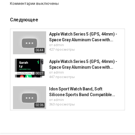
Комментарии выключены
Заранее выражаю благодарность за вашу поддержку. Все
средства, полученные от вас, будут направлены на развитие
Следующее
канала.
~~~~~~~~~~~~~~~~~~~~~~~~~~~~~~~~~
Apple Watch Series 5 (GPS, 44mm) -
Space Gray Aluminum Case with...
от
admin
Категория
427 просмотры
06:44
Apple Watch
Apple Watch Series 5 (GPS, 44mm) -
Space Gray Aluminum Case with...
от
admin
00:27
447 просмотры
Idon Sport Watch Band, Soft
Silicone Sports Band Compatible...
от
admin
363 просмотры
02:06
Idon Sport Watch Band, Soft
Silicone Sports Band Compatible...
от
admin
375 просмотры
02:10