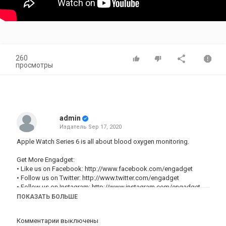
260
просмотры
admin
Издатель
Sep 17, 2020
Apple Watch Series 6 is all about blood oxygen monitoring.
Get More Engadget:
• Like us on Facebook:
http://www.facebook.com/engadget
• Follow us on Twitter:
http://www.twitter.com/engadget
• Follow us on Instagram:
http://www.instagram.com/engadget
• Read more:
http://www.engadget.com
ПОКАЗАТЬ БОЛЬШЕ
Категория
Комментарии выключены