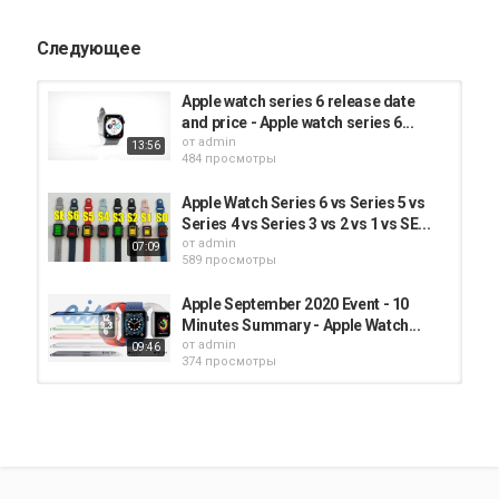
Apple Watch
Следующее
Apple watch series 6 release date
and price - Apple watch series 6...
от
admin
13:56
484 просмотры
Apple Watch Series 6 vs Series 5 vs
Series 4 vs Series 3 vs 2 vs 1 vs SE...
от
admin
07:09
589 просмотры
Apple September 2020 Event - 10
Minutes Summary - Apple Watch...
от
admin
09:46
374 просмотры
Apple Watch Series 6 || Apple Watch
SE Hands on Unboxing : iwatch...
от
admin
530 просмотры
00:59