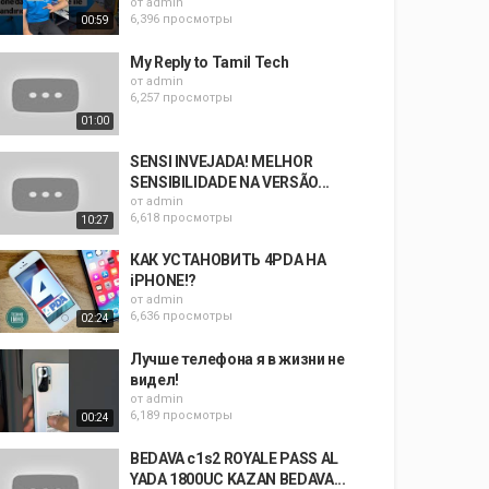
от
admin
6,396 просмотры
00:59
My Reply to Tamil Tech
от
admin
6,257 просмотры
01:00
SENSI INVEJADA! MELHOR
SENSIBILIDADE NA VERSÃO...
от
admin
6,618 просмотры
10:27
КАК УСТАНОВИТЬ 4PDA НА
iPHONE!?
от
admin
6,636 просмотры
02:24
Лучше телефона я в жизни не
видел!
от
admin
6,189 просмотры
00:24
BEDAVA c1s2 ROYALE PASS AL
YADA 1800UC KAZAN BEDAVA...