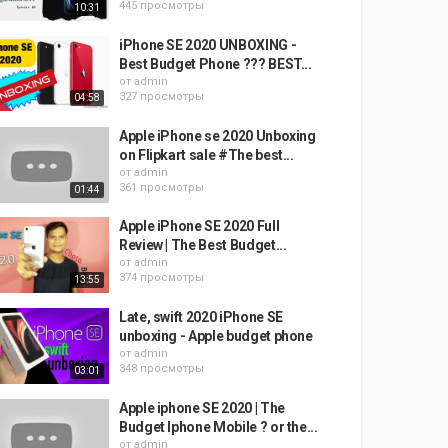
445 просмотры
10:31
iPhone SE 2020 UNBOXING -
Best Budget Phone ??? BEST...
от
admin
327 просмотры
04:58
Apple iPhone se 2020 Unboxing
on Flipkart sale #The best...
от
admin
361 просмотры
01:44
Apple iPhone SE 2020 Full
Review | The Best Budget...
от
admin
374 просмотры
13:55
Late, swift 2020 iPhone SE
unboxing - Apple budget phone
от
admin
348 просмотры
03:01
Apple iphone SE 2020 | The
Budget Iphone Mobile ? or the...
от
admin