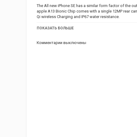
The All new iPhone SE has a similar form factor of the ou
apple A13 Bionic Chip comes with a single 12MP rear cam
Qi wireless Charging and IP67 water resistance.
Go to the below link to purchase directly from Apple In
ПОКАЗАТЬ БОЛЬШЕ
Please like and subscribe if you have liked the video.
Комментарии выключены
Music: Another time
Musician: LiQWYD
Категория
iphone