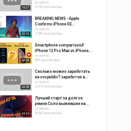
от
admin
6,190 просмотры
16:27
BREAKING NEWS - Apple
Confirms iPhone SE...
от
admin
7,326 просмотры
03:15
Smartphone comparison///
iPhone 12 Pro Max vs iPhone...
от
admin
907 просмотры
04:58
Сколько можно заработать
на socpublic? заработок в...
от
admin
6,073 просмотры
04:08
Лучший старт за долгое
ремня Соло выжившие на...
от
admin
6,026 просмотры
24:50