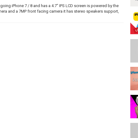
tgoing iPhone 7 / 8 and has a 4.7" IPS LCD screen is powered by the
era and a 7MP front facing camera it has stereo speakers support,
dia’s Website:https://www.apple.com/in/iphone-se/