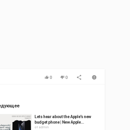
0
0
едующее
Lets hear about the Apple's new
budget phone | New Apple...
от
admin