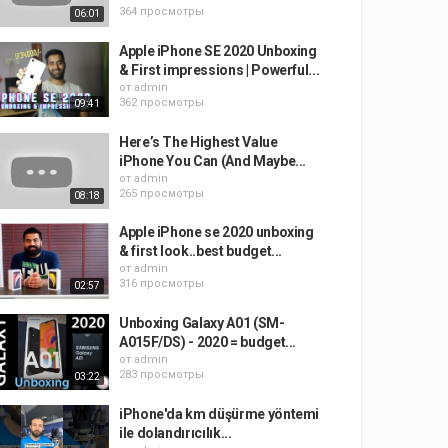
364 просмотры
06:01
Apple iPhone SE 2020 Unboxing
& First impressions | Powerful...
от
admin
362 просмотры
09:41
Here’s The Highest Value
iPhone You Can (And Maybe...
от
admin
265 просмотры
08:18
Apple iPhone se 2020 unboxing
& first look..best budget...
от
admin
316 просмотры
02:57
Unboxing Galaxy A01 (SM-
A015F/DS) - 2020 = budget...
от
admin
283 просмотры
03:22
iPhone'da km düşürme yöntemi
ile dolandırıcılık...