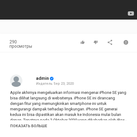
290
просмотры
admin
Издатель
Sep 23, 2020
Apple akhirnya mengeluarkan informasi mengenai iPhone SE yang
bisa dilihat langsung di websitenya. iPhone SE ini dirancang
dengan fitur yang memungkinkan smartphone ini untuk
mengurangi dampak terhadap lingkungan. iPhone SE generai
kedua ini bisa dipastikan akan masuk ke Indonesia mulai bulan
depan. Tepatnya pada 2 Oktober 2020 yang dikabarkan oleh iBox
Indonesia melalui akun instagramnya. Penasaran dengan Hal-hal
ПОКАЗАТЬ БОЛЬШЕ
apa saja yang di perbarui oleh Apple pada iPhone SE 2020 ini?
Simak video ini sampai selesai ya.