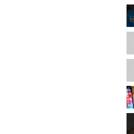
e=shr&tag=wwwyoutube066-21