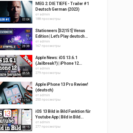
MEG 2: DIE TIEFE - Trailer #1
Deutsch German (2023)
от
admin
188 просмотры
03:04
Stationeers [S2|151] Venus
Edition | Let's Play deutsch...
от
admin
167 просмотры
28:38
Apple News: iOS 13.6.1
(Jailbreak?) | iPhone 12...
от
admin
279 просмотры
08:58
Apple iPhone 13 Pro Review!
(deutsch)
от
admin
250 просмотры
12:50
iOS 13 Bild in Bild Funktion für
Youtube App | Bild in Bild...
от
admin
277 просмотры
08:15