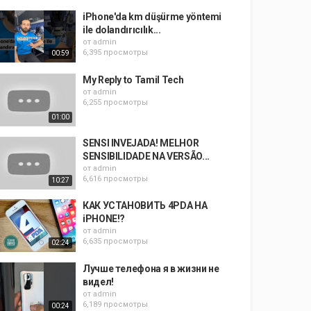
iPhone'da km düşürme yöntemi
ile dolandırıcılık...
от
admin
6,395 просмотры
00:59
My Reply to Tamil Tech
от
admin
6,255 просмотры
01:00
SENSI INVEJADA! MELHOR
SENSIBILIDADE NA VERSÃO...
от
admin
6,616 просмотры
10:27
КАК УСТАНОВИТЬ 4PDA НА
iPHONE!?
от
admin
6,635 просмотры
02:24
Лучше телефона я в жизни не
видел!
от
admin
6,189 просмотры
00:24