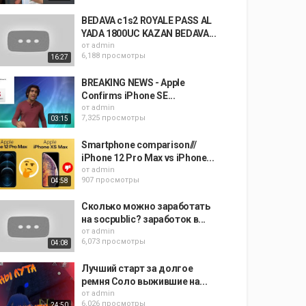
BEDAVA c1s2 ROYALE PASS AL
YADA 1800UC KAZAN BEDAVA...
от
admin
6,188 просмотры
16:27
BREAKING NEWS - Apple
Confirms iPhone SE...
от
admin
7,325 просмотры
03:15
Smartphone comparison///
iPhone 12 Pro Max vs iPhone...
от
admin
907 просмотры
04:58
Сколько можно заработать
на socpublic? заработок в...
от
admin
6,073 просмотры
04:08
Лучший старт за долгое
ремня Соло выжившие на...
от
admin
6,026 просмотры
24:50