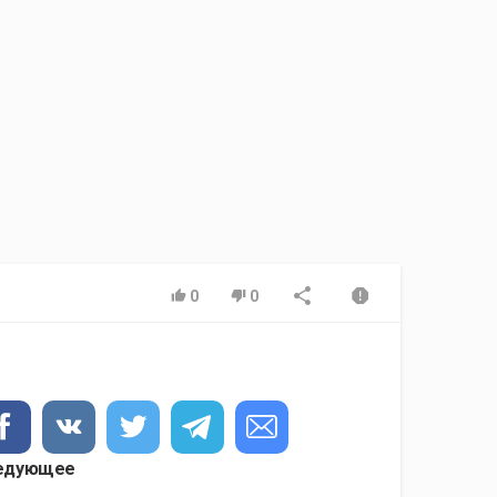
0
0
едующее