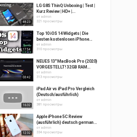
LG G8S ThinQ Unboxing | Test |
Kurz Review | HD+ |...
от
admin
321 просмотры
48:23
Top 10 iOS 14 Widgets | Die
besten kostenlosen iPhone...
от
admin
310 просмотры
17:54
NEUES 13" MacBook Pro (2020)
VORGESTELLT! 32GB RAM...
от
admin
313 просмотры
03:42
iPad Air vs iPad Pro Vergleich
(Deutsch/ausführlich)
от
admin
381 просмотры
16:32
Apple iPhone 5C Review
(ausführlich) deutsch german...
от
admin
334 просмотры
12:32