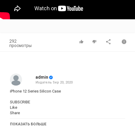
292
просмотры
admin
Издатель
Sep 20, 2020
iPhone 12 Series Silicon Case
SUBSCRIBE
Like
Share
Категория
ПОКАЗАТЬ БОЛЬШЕ
iphone
AppStore
iPhone 12