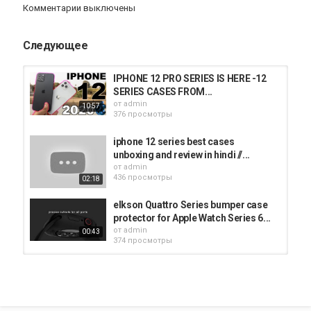
Комментарии выключены
Следующее
IPHONE 12 PRO SERIES IS HERE -12
SERIES CASES FROM...
от
admin
10:57
376 просмотры
iphone 12 series best cases
unboxing and review in hindi //...
от
admin
436 просмотры
02:18
elkson Quattro Series bumper case
protector for Apple Watch Series 6...
от
admin
00:43
374 просмотры
❤️$17.11 Case with Silicone Strap
Subtitute for Apple Watch Band...
от
admin
324 просмотры
03:08