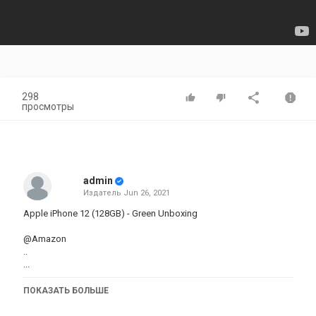
298
просмотры
admin
Издатель
Jun 26, 2021
Apple iPhone 12 (128GB) - Green Unboxing
@Amazon
..
...
....
mobile link ;https://amzn.to/3vZZAg5
ПОКАЗАТЬ БОЛЬШЕ
Apple iPhone 12 (64GB) - White
11%