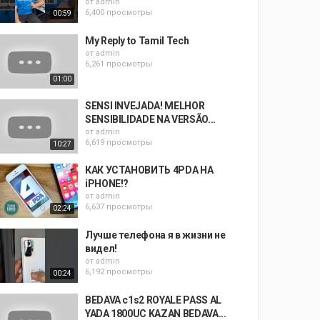
от
admin
6,400 просмотры
00:59
My Reply to Tamil Tech
от
admin
6,261 просмотры
01:00
SENSI INVEJADA! MELHOR
SENSIBILIDADE NA VERSÃO...
от
admin
6,619 просмотры
10:27
КАК УСТАНОВИТЬ 4PDA НА
iPHONE!?
от
admin
6,637 просмотры
02:24
Лучше телефона я в жизни не
видел!
от
admin
6,192 просмотры
00:24
BEDAVA c1s2 ROYALE PASS AL
YADA 1800UC KAZAN BEDAVA...