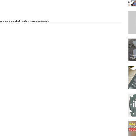
atest Model, 8th Generation)
 the Apple Store)
ble with iPad 8th Generation (10.2 Inch), Apple Pencil
iPad 7th Gen Case, Slim Stand Hard Back Shell Protective Smart Cover
n #AmazonFinds #LynleysWorld