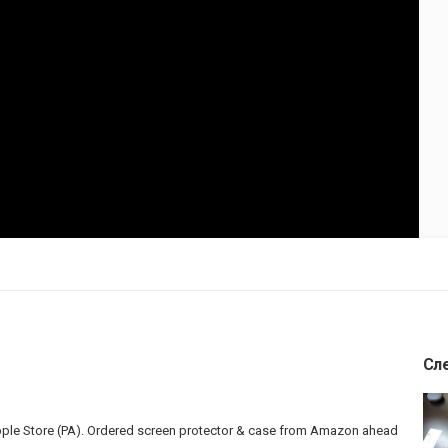
Сл
pple Store (PA). Ordered screen protector & case from Amazon ahead