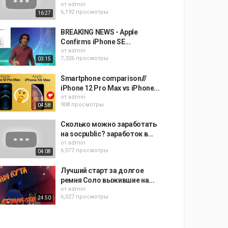
от
admin
6,192 просмотры
16:27
BREAKING NEWS - Apple
Confirms iPhone SE...
от
admin
7,326 просмотры
03:15
Smartphone comparison///
iPhone 12 Pro Max vs iPhone...
от
admin
908 просмотры
04:58
Сколько можно заработать
на socpublic? заработок в...
от
admin
6,077 просмотры
04:08
Лучший старт за долгое
ремня Соло выжившие на...
от
admin
6,027 просмотры
24:50