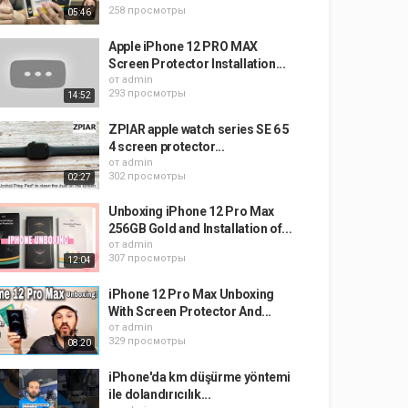
258 просмотры
05:46
Apple iPhone 12 PRO MAX
Screen Protector Installation...
от
admin
293 просмотры
14:52
ZPIAR apple watch series SE 6 5
4 screen protector...
от
admin
302 просмотры
02:27
Unboxing iPhone 12 Pro Max
256GB Gold and Installation of...
от
admin
307 просмотры
12:04
iPhone 12 Pro Max Unboxing
With Screen Protector And...
от
admin
329 просмотры
08:20
iPhone'da km düşürme yöntemi
ile dolandırıcılık...