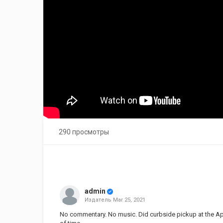
290 просмотры
admin
Издатель
Mar 25, 2021
No commentary. No music. Did curbside pickup at the A