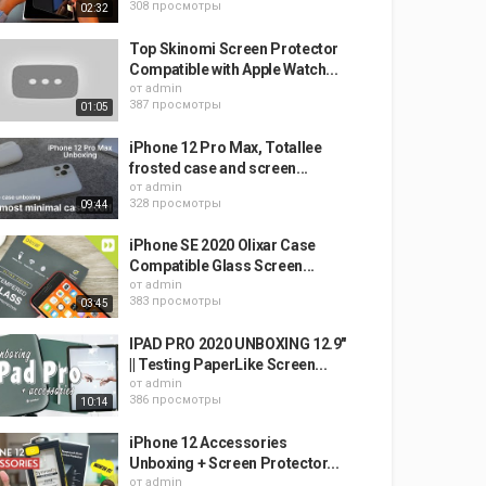
308 просмотры
02:32
Top Skinomi Screen Protector
Compatible with Apple Watch...
от
admin
387 просмотры
01:05
iPhone 12 Pro Max, Totallee
frosted case and screen...
от
admin
328 просмотры
09:44
iPhone SE 2020 Olixar Case
Compatible Glass Screen...
от
admin
383 просмотры
03:45
IPAD PRO 2020 UNBOXING 12.9"
|| Testing PaperLike Screen...
от
admin
386 просмотры
10:14
iPhone 12 Accessories
Unboxing + Screen Protector...
от
admin