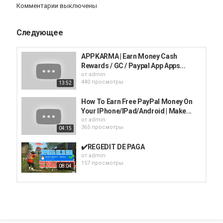
Комментарии выключены
Следующее
APPKARMA | Earn Money Cash
Rewards / GC / Paypal App Apps...
от
admin
440 просмотры
13:52
How To Earn Free PayPal Money On
Your IPhone/IPad/Android | Make...
от
admin
365 просмотры
04:15
✔️REGEDIT DE PAGA
от
admin
157 просмотры
08:04
《FREE FIRE》PAGA DE MONSTRÃO
- MC Soneca (DJ Dael)
от
admin
181 просмотры
02:58