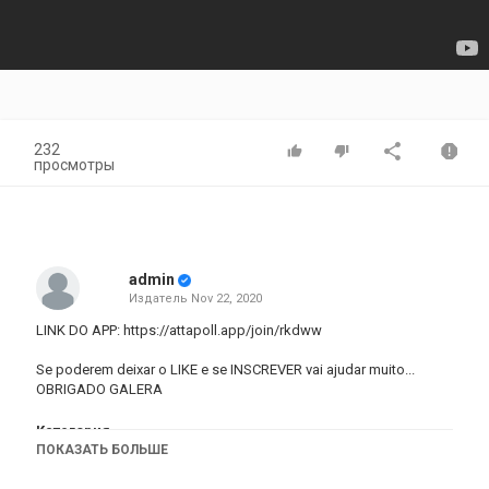
232
просмотры
admin
Издатель
Nov 22, 2020
LINK DO APP:
https://attapoll.app/join/rkdww
Se poderem deixar o LIKE e se INSCREVER vai ajudar muito...
OBRIGADO GALERA
Категория
ПОКАЗАТЬ БОЛЬШЕ
iphone
Apple
iPad
iMac
AppStore