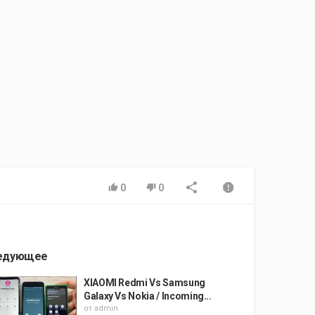
0
0
едующее
XIAOMI Redmi Vs Samsung
Galaxy Vs Nokia / Incoming...
от
admin