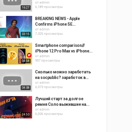
от
admin
6,189 просмотры
16:27
BREAKING NEWS - Apple
Confirms iPhone SE...
от
admin
7,325 просмотры
03:15
Smartphone comparison///
iPhone 12 Pro Max vs iPhone...
от
admin
907 просмотры
04:58
Сколько можно заработать
на socpublic? заработок в...
от
admin
6,073 просмотры
04:08
Лучший старт за долгое
ремня Соло выжившие на...
от
admin
6,026 просмотры
24:50