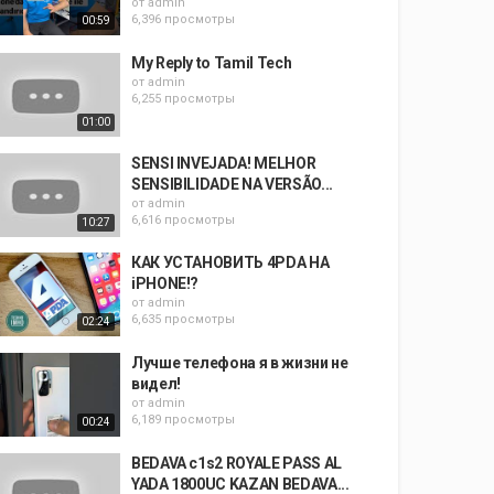
от
admin
6,396 просмотры
00:59
My Reply to Tamil Tech
от
admin
6,255 просмотры
01:00
SENSI INVEJADA! MELHOR
SENSIBILIDADE NA VERSÃO...
от
admin
6,616 просмотры
10:27
КАК УСТАНОВИТЬ 4PDA НА
iPHONE!?
от
admin
6,635 просмотры
02:24
Лучше телефона я в жизни не
видел!
от
admin
6,189 просмотры
00:24
BEDAVA c1s2 ROYALE PASS AL
YADA 1800UC KAZAN BEDAVA...