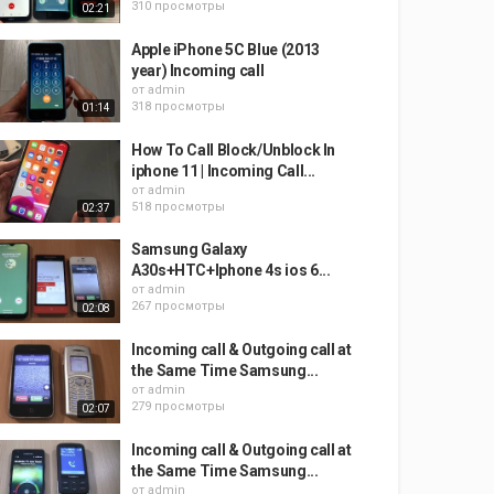
310 просмотры
02:21
Apple iPhone 5C Blue (2013
year) Incoming call
от
admin
318 просмотры
01:14
How To Call Block/Unblock In
iphone 11 | Incoming Call...
от
admin
518 просмотры
02:37
Samsung Galaxy
A30s+HTC+Iphone 4s ios 6...
от
admin
267 просмотры
02:08
Incoming call & Outgoing call at
the Same Time Samsung...
от
admin
279 просмотры
02:07
Incoming call & Outgoing call at
the Same Time Samsung...
от
admin