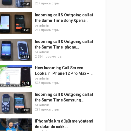
267 просмотры
02:08
Incoming call & Outgoing call at
the Same Time Sony Xperia...
от
admin
241 просмотры
01:28
Incoming call & Outgoing call at
the Same Time Iphone...
от
admin
2,554 просмотры
01:51
How Incoming Call Screen
Looks in iPhone 12 Pro Max –...
от
admin
573 просмотры
01:14
Incoming call & Outgoing call at
the Same Time Samsung...
от
admin
291 просмотры
01:48
iPhone'da km düşürme yöntemi
ile dolandırıcılık...