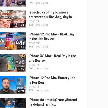
404 просмотры
06:30
launch day of my business,
entrepreneur life vlog, day in...
от
admin
326 просмотры
17:21
iPhone 12 Pro Max - REAL Day
in the Life Review!
от
admin
368 просмотры
17:56
iPhone XS Max - Real Day in the
Life Review!
от
admin
369 просмотры
17:50
iPhone 12 Pro Max Battery Life
Is For Real!
от
admin
421 просмотры
08:01
iPhone'da km düşürme yöntemi
ile dolandırıcılık...