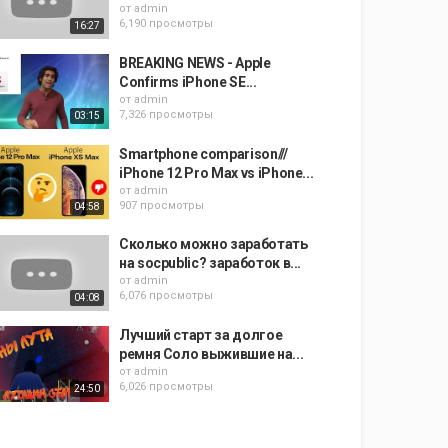
от
admin
6,190 просмотры
16:27
BREAKING NEWS - Apple
Confirms iPhone SE...
от
admin
7,326 просмотры
03:15
Smartphone comparison///
iPhone 12 Pro Max vs iPhone...
от
admin
907 просмотры
04:58
Сколько можно заработать
на socpublic? заработок в...
от
admin
6,076 просмотры
04:08
Лучший старт за долгое
ремня Соло выжившие на...
от
admin
6,026 просмотры
24:50