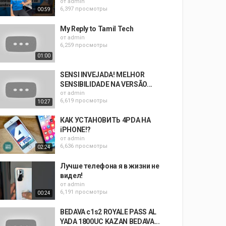
от
admin
6,397 просмотры
00:59
My Reply to Tamil Tech
от
admin
6,259 просмотры
01:00
SENSI INVEJADA! MELHOR
SENSIBILIDADE NA VERSÃO...
от
admin
6,619 просмотры
10:27
КАК УСТАНОВИТЬ 4PDA НА
iPHONE!?
от
admin
6,636 просмотры
02:24
Лучше телефона я в жизни не
видел!
от
admin
6,191 просмотры
00:24
BEDAVA c1s2 ROYALE PASS AL
YADA 1800UC KAZAN BEDAVA...