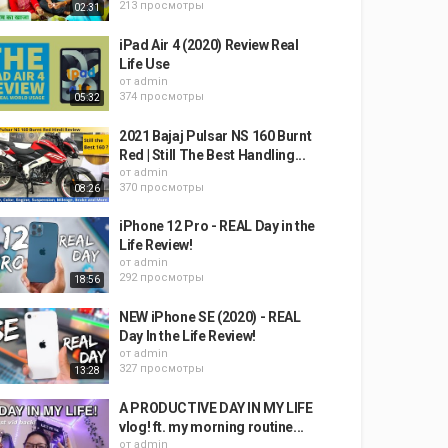
213 просмотры
02:31
iPad Air 4 (2020) Review Real
Life Use
от
admin
374 просмотры
05:32
2021 Bajaj Pulsar NS 160 Burnt
Red | Still The Best Handling...
от
admin
370 просмотры
08:26
iPhone 12 Pro - REAL Day in the
Life Review!
от
admin
292 просмотры
18:56
NEW iPhone SE (2020) - REAL
Day In the Life Review!
от
admin
327 просмотры
13:28
A PRODUCTIVE DAY IN MY LIFE
vlog! ft. my morning routine...
от
admin