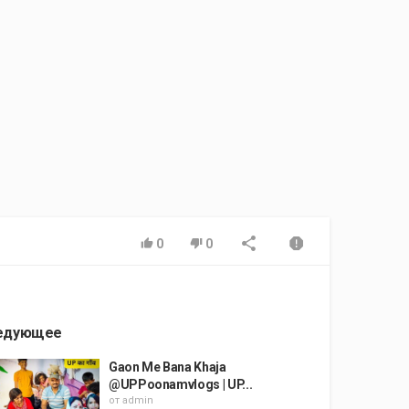
0
0
едующее
Gaon Me Bana Khaja
@UPPoonamvlogs | UP...
от
admin