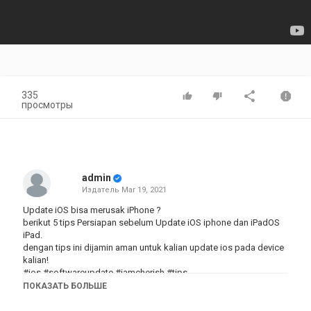
335
просмотры
admin
Издатель
Mar 19, 2021
Update iOS bisa merusak iPhone ?
berikut 5 tips Persiapan sebelum Update iOS iphone dan iPadOS
iPad.
dengan tips ini dijamin aman untuk kalian update ios pada device
kalian!
#ios #softwareupdate #iamcherish #tips
ПОКАЗАТЬ БОЛЬШЕ
Semoga tips ini dapat bermanfaat ya buat temen2 diluar sana
hehe