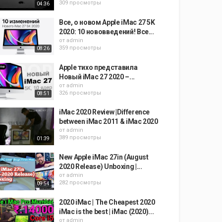
309 просмотры
04:36
Все, о новом Apple iMac 27 5K
2020: 10 нововведений! Все...
от
admin
359 просмотры
08:26
Apple тихо представила
Новый iMac 27 2020 –...
от
admin
326 просмотры
08:51
iMac 2020 Review |Difference
between iMac 2011 & iMac 2020
от
admin
389 просмотры
01:39
New Apple iMac 27in (August
2020 Release) Unboxing |...
от
admin
282 просмотры
09:54
2020 iMac | The Cheapest 2020
iMac is the best | iMac (2020)...
от
admin