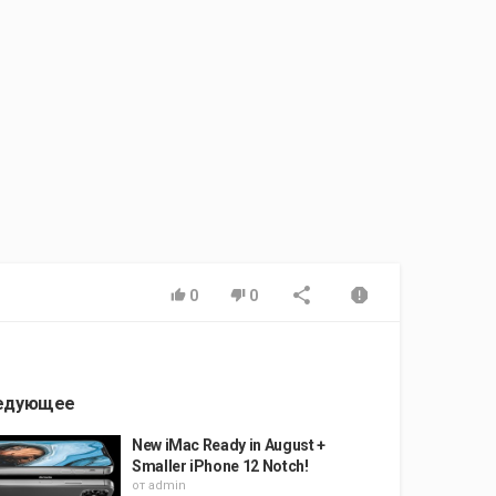
0
0
едующее
New iMac Ready in August +
Smaller iPhone 12 Notch!
от
admin