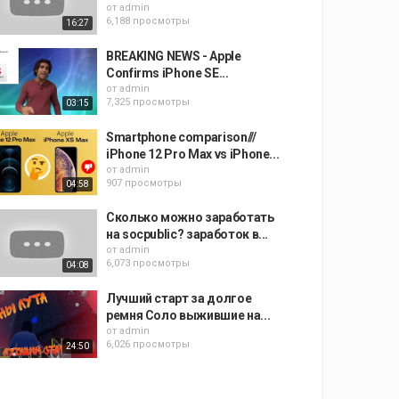
от
admin
6,188 просмотры
16:27
BREAKING NEWS - Apple
Confirms iPhone SE...
от
admin
7,325 просмотры
03:15
Smartphone comparison///
iPhone 12 Pro Max vs iPhone...
от
admin
907 просмотры
04:58
Сколько можно заработать
на socpublic? заработок в...
от
admin
6,073 просмотры
04:08
Лучший старт за долгое
ремня Соло выжившие на...
от
admin
6,026 просмотры
24:50