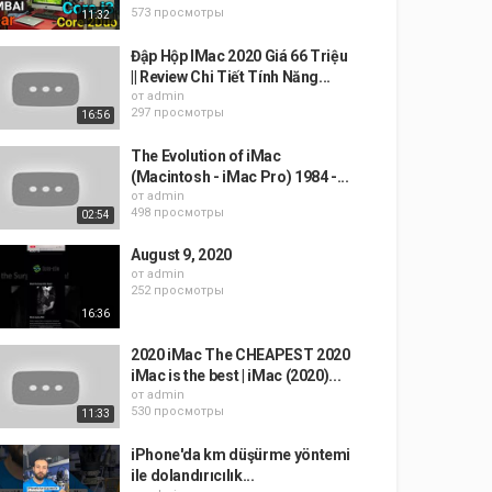
573 просмотры
11:32
Đập Hộp IMac 2020 Giá 66 Triệu
|| Review Chi Tiết Tính Năng...
от
admin
297 просмотры
16:56
The Evolution of iMac
(Macintosh - iMac Pro) 1984 -...
от
admin
498 просмотры
02:54
August 9, 2020
от
admin
252 просмотры
16:36
2020 iMac The CHEAPEST 2020
iMac is the best | iMac (2020)...
от
admin
530 просмотры
11:33
iPhone'da km düşürme yöntemi
ile dolandırıcılık...