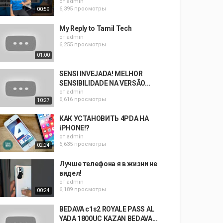
от
admin
6,395 просмотры
00:59
My Reply to Tamil Tech
от
admin
6,255 просмотры
01:00
SENSI INVEJADA! MELHOR
SENSIBILIDADE NA VERSÃO...
от
admin
6,616 просмотры
10:27
КАК УСТАНОВИТЬ 4PDA НА
iPHONE!?
от
admin
6,635 просмотры
02:24
Лучше телефона я в жизни не
видел!
от
admin
6,189 просмотры
00:24
BEDAVA c1s2 ROYALE PASS AL
YADA 1800UC KAZAN BEDAVA...