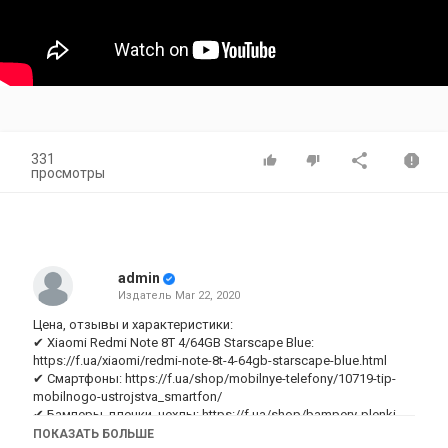
331
просмотры
admin
Издатель
Mar 22, 2020
Цена, отзывы и характеристики:
✔ Xiaomi Redmi Note 8T 4/64GB Starscape Blue:
https://f.ua/xiaomi/redmi-note-8t-4-64gb-starscape-blue.html
✔ Смартфоны: https://f.ua/shop/mobilnye-telefony/10719-tip-
mobilnogo-ustrojstva_smartfon/
✔ Бамперы, пленки, чехлы: https://f.ua/shop/bampery-plenki-
chehly/
ПОКАЗАТЬ БОЛЬШЕ