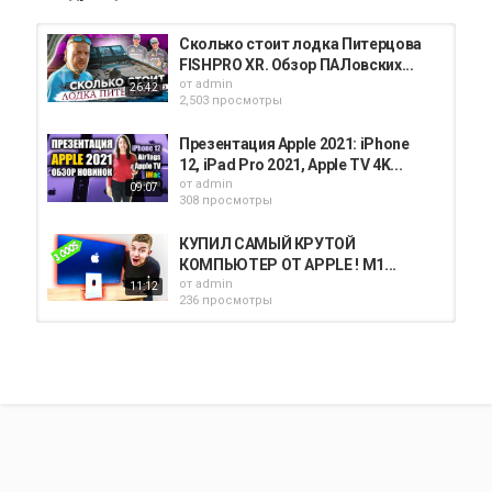
Сколько стоит лодка Питерцова
FISHPRO XR. Обзор ПАЛовских...
от
admin
26:42
2,503 просмотры
Презентация Apple 2021: iPhone
12, iPad Pro 2021, Apple TV 4K...
от
admin
09:07
308 просмотры
КУПИЛ САМЫЙ КРУТОЙ
КОМПЬЮТЕР ОТ APPLE ! M1...
от
admin
11:12
236 просмотры
MacBook Pro 2021 M1 Обзор,
MACBOOK M1 Обзор, Обзор...
от
admin
07:58
601 просмотры
Америка!Обзор и Распаковка
Нового iPad Pro 2021! 12,9...
от
admin
08:04