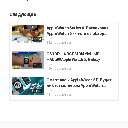
Следующее
Apple Watch Series 6. Распаковка
Apple Watch 6 и честный обзор...
от
admin
07:14
342 просмотры
ОБЗОР НА ВСЕ МОИ УМНЫЕ
ЧАСЫ!!!Apple Watch 5, Galaxy...
от
admin
03:36
420 просмотры
Смарт часы Apple Watch SE | Будет
ли бестселлером Apple Watch...
от
admin
04:05
481 просмотры
Is Apple Watch Worth It? 5 Ways
Apple Watch Improved My Focus &...
от
admin
526 просмотры
10:43