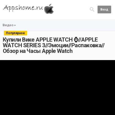
Вход
Видео
Популярное
Купили Вике APPLE WATCH ⌚️//APPLE
WATCH SERIES 3//Эмоции//Распаковка//
Обзор на Часы Apple Watch